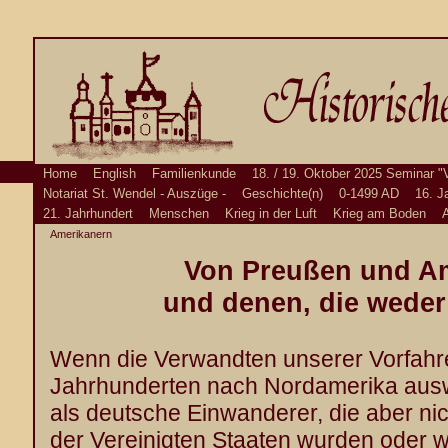
Home
English
Familienkunde
18. / 19. Oktober 2025 Seminar "
Notariat St. Wendel - Auszüge -
Geschichte(n)
0-1499 AD
16. J
21. Jahrhundert
Menschen
Krieg in der Luft
Krieg am Boden
A
Amerikanern
Von Preußen und A
und denen, die wede
Wenn die Verwandten unserer Vorfahr
Jahrhunderten nach Nordamerika auswa
als deutsche Einwanderer, die aber ni
der Vereinigten Staaten wurden oder 