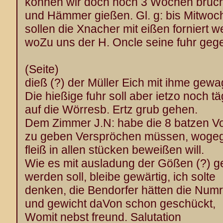
können wir doch noch 3 Wochen bruc
und Hämmer gießen. Gl. g: bis Mitwoc
sollen die Xnacher mit eißen forniert w
woZu uns der H. Oncle seine fuhr geg
(Seite)
dieß (?) der Müller Eich mit ihme gew
Die hießige fuhr soll aber ietzo noch tä
auf die Wörresb. Ertz grub gehen.
Dem Zimmer J.N: habe die 8 batzen Vo
zu geben Verspröchen müssen, wogege
fleiß in allen stücken beweißen will.
Wie es mit ausladung der Gößen (?) g
werden soll, bleibe gewärtig, ich solte
denken, die Bendorfer hätten die Numr
und gewicht daVon schon geschückt,
Womit nebst freund. Salutation