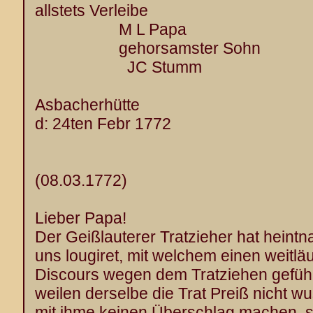
allstets Verleibe
M L Papa
gehorsamster Sohn
JC Stumm
Asbacherhütte
d: 24ten Febr 1772
(08.03.1772)
Lieber Papa!
Der Geißlauterer Tratzieher hat heintn
uns lougiret, mit welchem einen weitlä
Discours wegen dem Tratziehen geführe
weilen derselbe die Trat Preiß nicht w
mit ihme keinen Überschlag machen, s