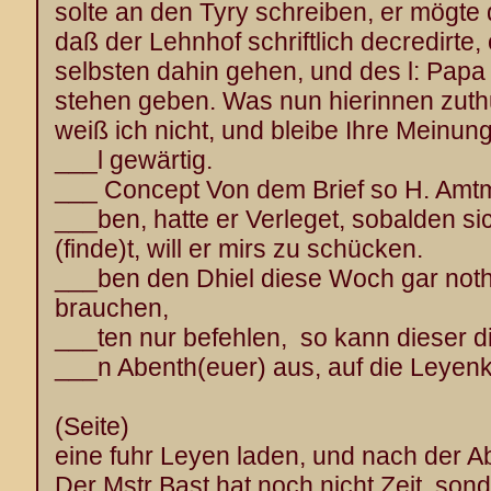
solte an den Tyry schreiben, er mögte 
daß der Lehnhof schriftlich decredirte, 
selbsten dahin gehen, und des l: Pap
stehen geben. Was nun hierinnen zuth
weiß ich nicht, und bleibe Ihre Meinun
___l gewärtig.
___ Concept Von dem Brief so H. Amt
___ben, hatte er Verleget, sobalden si
(finde)t, will er mirs zu schücken.
___ben den Dhiel diese Woch gar noth
brauchen,
___ten nur befehlen, so kann dieser d
___n Abenth(euer) aus, auf die Leyenk
(Seite)
eine fuhr Leyen laden, und nach der A
Der Mstr Bast hat noch nicht Zeit, son