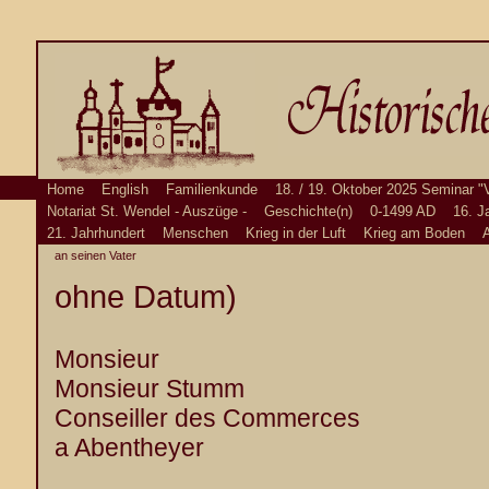
Home
English
Familienkunde
18. / 19. Oktober 2025 Seminar "
Notariat St. Wendel - Auszüge -
Geschichte(n)
0-1499 AD
16. J
21. Jahrhundert
Menschen
Krieg in der Luft
Krieg am Boden
A
an seinen Vater
ohne Datum)
Monsieur
Monsieur Stumm
Conseiller des Commerces
a Abentheyer