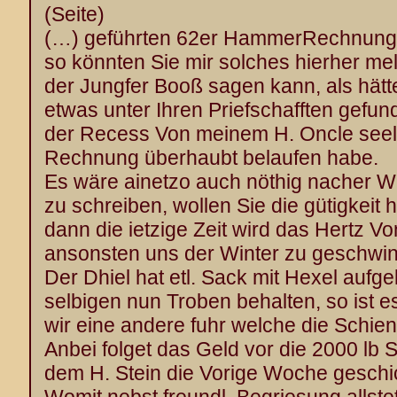
(Seite)
(…) geführten 62er HammerRechnung 
so könnten Sie mir solches hierher mel
der Jungfer Booß sagen kann, als hät
etwas unter Ihren Priefschafften gefun
der Recess Von meinem H. Oncle seelig
Rechnung überhaubt belaufen habe.
Es wäre ainetzo auch nöthig nacher W
zu schreiben, wollen Sie die gütigkeit
dann die ietzige Zeit wird das Hertz V
ansonsten uns der Winter zu geschwin
Der Dhiel hat etl. Sack mit Hexel aufge
selbigen nun Troben behalten, so ist es
wir eine andere fuhr welche die Schie
Anbei folget das Geld vor die 2000 lb 
dem H. Stein die Vorige Woche geschi