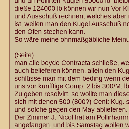
und an Pollirten Kuglen 50000 lb bleib
dieße 124000 lb können wir nun Vor 
und Ausschuß rechnen, welches aber n
ist, weilen man den Kugel Ausschuß n
den Ofen stechen kann.
So wäre meine ohnmaßgäbliche Meinu
(Seite)
man alle beyde Contracta schließe, we
auch belieferen können, allein den Kug
schlüsse man mit dem beding wenn de
uns vor künfftige Comp. 2 bis 300/M. l
Zu geben resolvirt, so wollte man die
sich mit denen 500 (800?) Cent: Kug. 
und solche gegen den May ablieferen.
Der Zimmer J: Nicol hat am Pollirham
angefangen, und bis Samstag wollen w