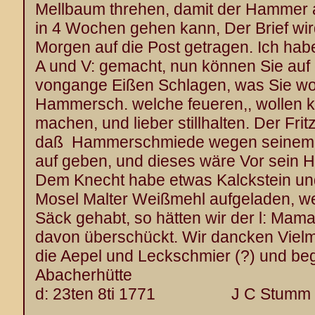
Mellbaum threhen, damit der Hammer a
in 4 Wochen gehen kann, Der Brief wi
Morgen auf die Post getragen. Ich hab
A und V: gemacht, nun können Sie auf
vongange Eißen Schlagen, was Sie wol
Hammersch. welche feueren,, wollen 
machen, und lieber stillhalten. Der Frit
daß Hammerschmiede wegen seinem r
auf geben, und dieses wäre Vor sein
Dem Knecht habe etwas Kalckstein u
Mosel Malter Weißmehl aufgeladen, w
Säck gehabt, so hätten wir der l: Mam
davon überschückt. Wir dancken Vielm
die Aepel und Leckschmier (?) und be
Abacherhütte
d: 23ten 8ti 1771 J C Stumm