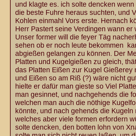
und klagte es. ich solte dencken wenn 
die beste Fuhre heraus suchten, und 
Kohlen einmahl Vors erste. Hernach k
Herr Pastert seine Verdingen wann er 
Unser former will die feyer Täg nach
sehen ob er noch leute bekommen k
abgießen gelangen zu können. Der Mei
Platten und Kugelgießen zu gleich, thä
das Platten Eißen zur Kugel Gießerey n
und Eißen so am Riß (?) wäre nicht gut
hielte er dafür man gieste so Viel Platt
man gesinnet, und nachgehends die fo
welchen man auch die nöthige Kugelf
könnte, und nach gehends die Kugeln 
welches aber viele formen erfordern w
solte dencken, den botten lohn von X
solte man sich nicht reuen laßen, um d