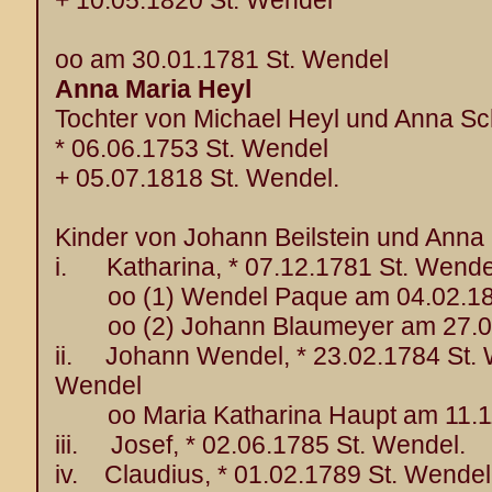
+ 10.05.1820 St. Wendel
oo am 30.01.1781 St. Wendel
Anna Maria Heyl
Tochter von Michael Heyl und Anna Sc
* 06.06.1753 St. Wendel
+ 05.07.1818 St. Wendel.
Kinder von Johann Beilstein und Anna 
i. Katharina, * 07.12.1781 St. Wende
oo (1) Wendel Paque am 04.02.180
oo (2) Johann Blaumeyer am 27.09
ii. Johann Wendel, * 23.02.1784 St. 
Wendel
oo Maria Katharina Haupt am 11.11
iii. Josef, * 02.06.1785 St. Wendel.
iv. Claudius, * 01.02.1789 St. Wendel