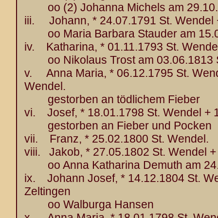
oo (2) Johanna Michels am 29.10.
iii. Johann, * 24.07.1791 St. Wendel
oo Maria Barbara Stauder am 15.0
iv. Katharina, * 01.11.1793 St. Wende
oo Nikolaus Trost am 03.06.1813 S
v. Anna Maria, * 06.12.1795 St. Wend
Wendel.
gestorben an tödlichem Fieber
vi. Josef, * 18.01.1798 St. Wendel + 
gestorben an Fieber und Pocken
vii. Franz, * 25.02.1800 St. Wendel.
viii. Jakob, * 27.05.1802 St. Wendel 
oo Anna Katharina Demuth am 24.0
ix. Johann Josef, * 14.12.1804 St. W
Zeltingen
oo Walburga Hansen
x. Anna Maria, * 18.01.1798 St. Wend