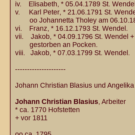
iv. Elisabeth, * 05.04.1789 St. Wendel
v. Karl Peter, * 21.06.1791 St. Wend
oo Johannetta Tholey am 06.10.18
vi. Franz, * 16.12.1793 St. Wendel.
vii. Jakob, * 04.09.1796 St. Wendel +
gestorben an Pocken.
viii. Jakob, * 07.03.1799 St. Wendel.
---------------------
Johann Christian Blasius und Angelika
Johann Christian Blasius
, Arbeiter
* ca. 1770 Hofstetten
+ vor 1811
oo ca. 1795