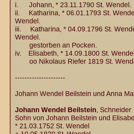
i. Johann, * 23.11.1790 St. Wendel.
ii. Katharina, * 06.01.1793 St. Wende
Wendel.
iii. Katharina, * 04.09.1796 St. Wende
Wendel.
gestorben an Pocken.
iv. Elisabeth, * 14.09.1800 St. Wende
oo Nikolaus Riefer 1819 St. Wend
---------------------
Johann Wendel Beilstein und Anna Ma
Johann Wendel Beilstein
, Schneider
Sohn von Johann Beilstein und Elisabe
* 21.03.1752 St. Wendel