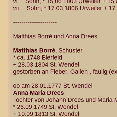
vi. Sohn, * 15.06.1803 Urweiler + 15.
vii. Sohn, * 17.03.1806 Urweiler + 17
---------------------
Matthias Borré und Anna Drees
Matthias Borré
, Schuster
* ca. 1748 Bierfeld
+ 28.03.1804 St. Wendel
gestorben an Fieber, Gallen-, faulig (ex 
oo am 28.01.1777 St. Wendel
Anna Maria Drees
Tochter von Johann Drees und Maria 
* 26.09.1749 St. Wendel
+ 10.09.1813 St. Wendel.