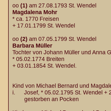
oo
(1)
am 27.08.1793 St. Wendel
Magdalena Mohr
* ca. 1770 Freisen
+ 17.01.1799 St. Wendel
oo
(2)
am 07.05.1799 St. Wendel
Barbara Müller
Tochter von Johann Müller und Anna 
* 05.02.1774 Breiten
+ 03.01.1854 St. Wendel.
Kind von Michael Bernard und Magdale
i. Josef, * 05.02.1795 St. Wendel + 
gestorben an Pocken