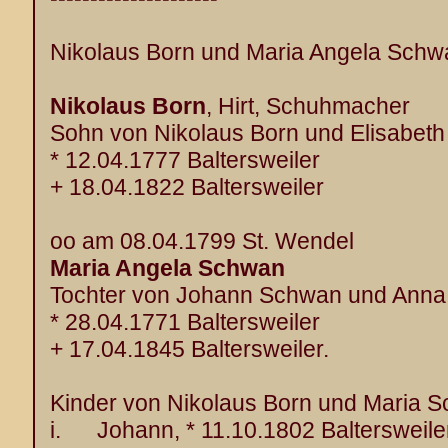
Nikolaus Born und Maria Angela Schw
Nikolaus Born
, Hirt, Schuhmacher
Sohn von Nikolaus Born und Elisabeth
* 12.04.1777 Baltersweiler
+ 18.04.1822 Baltersweiler
oo am 08.04.1799 St. Wendel
Maria Angela Schwan
Tochter von Johann Schwan und Ann
* 28.04.1771 Baltersweiler
+ 17.04.1845 Baltersweiler.
Kinder von Nikolaus Born und Maria S
i. Johann, * 11.10.1802 Baltersweile