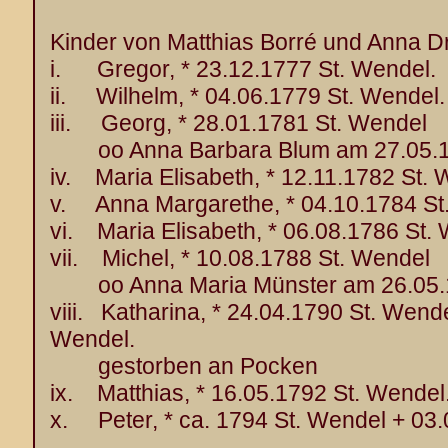
Kinder von Matthias Borré und Anna D
i. Gregor, * 23.12.1777 St. Wendel.
ii. Wilhelm, * 04.06.1779 St. Wendel.
iii. Georg, * 28.01.1781 St. Wendel
oo Anna Barbara Blum am 27.05.18
iv. Maria Elisabeth, * 12.11.1782 St. 
v. Anna Margarethe, * 04.10.1784 St
vi. Maria Elisabeth, * 06.08.1786 St.
vii. Michel, * 10.08.1788 St. Wendel
oo Anna Maria Münster am 26.05.1
viii. Katharina, * 24.04.1790 St. Wend
Wendel.
gestorben an Pocken
ix. Matthias, * 16.05.1792 St. Wendel
x. Peter, * ca. 1794 St. Wendel + 03.