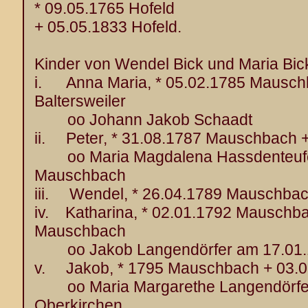
* 09.05.1765 Hofeld
+ 05.05.1833 Hofeld.
Kinder von Wendel Bick und Maria Bick
i. Anna Maria, * 05.02.1785 Mausch
Baltersweiler
oo Johann Jakob Schaadt
ii. Peter, * 31.08.1787 Mauschbach
oo Maria Magdalena Hassdenteufel
Mauschbach
iii. Wendel, * 26.04.1789 Mauschbac
iv. Katharina, * 02.01.1792 Mauschb
Mauschbach
oo Jakob Langendörfer am 17.01.1
v. Jakob, * 1795 Mauschbach + 03.
oo Maria Margarethe Langendörfer
Oberkirchen