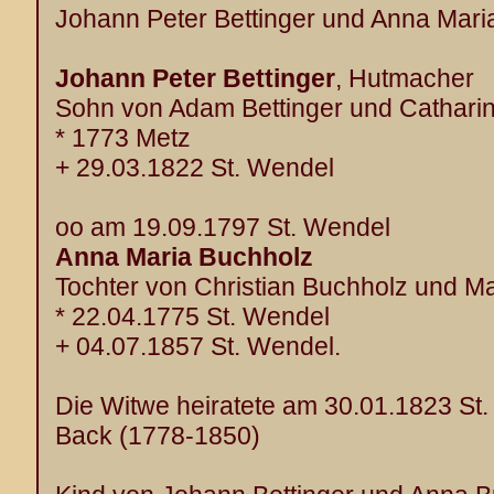
Johann Peter Bettinger und Anna Mari
Johann Peter Bettinger
, Hutmacher
Sohn von Adam Bettinger und Catharin
* 1773 Metz
+ 29.03.1822 St. Wendel
oo am 19.09.1797 St. Wendel
Anna Maria Buchholz
Tochter von Christian Buchholz und M
* 22.04.1775 St. Wendel
+ 04.07.1857 St. Wendel.
Die Witwe heiratete am 30.01.1823 St
Back (1778-1850)