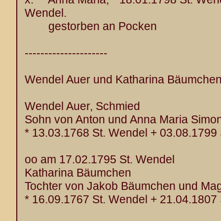
Wendel.
gestorben an Pocken
---
------------------
Wendel Auer und Katharina Bäumche
Wendel Auer, Schmied
Sohn von Anton und Anna Maria Simo
* 13.03.1768 St. Wendel + 03.08.1799
oo am 17.02.1795 St. Wendel
Katharina Bäumchen
Tochter von Jakob Bäumchen und Ma
* 16.09.1767 St. Wendel + 21.04.1807 