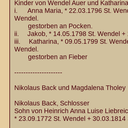
Kinder von Wendel Auer und Katharin
i. Anna Maria, * 22.03.1796 St. Wend
Wendel.
gestorben an Pocken.
ii. Jakob, * 14.05.1798 St. Wendel +
iii. Katharina, * 09.05.1799 St. Wende
Wendel.
gestorben an Fieber
---------------------
Nikolaus Back und Magdalena Tholey
Nikolaus Back, Schlosser
Sohn von Heinrich Anna Luise Liebrei
* 23.09.1772 St. Wendel + 30.03.1814