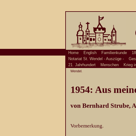
Home
English
Familienkunde
18
Notariat St. Wendel - Auszüge -
Ges
21. Jahrhundert
Menschen
Krieg i
Wendel.
1954: Aus meine
von Bernhard Strube, A
Vorbemerkung.