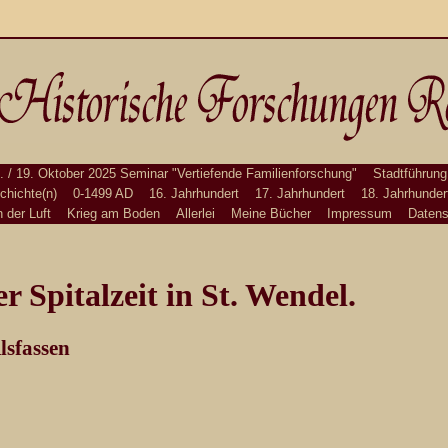
. / 19. Oktober 2025 Seminar "Vertiefende Familienforschung"
Stadtführung
chichte(n)
0-1499 AD
16. Jahrhundert
17. Jahrhundert
18. Jahrhunder
n der Luft
Krieg am Boden
Allerlei
Meine Bücher
Impressum
Datens
r Spitalzeit in St. Wendel.
lsfassen