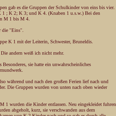
en gab es die Gruppen der Schulkinder von eins bis vier.
 1 ; K 2; K 3; und K 4. (Knaben 1 u.s.w.) Bei den
n M 1 bis M 4.
 die "Eins".
ppe K 1 mit der Leiterin, Schwester, Bruneldis.
Die andern weiß ich nicht mehr.
 Besonderes, sie hatte ein unwahrscheinliches
ermundwerk.
also während und nach den großen Ferien lief nach und
der. Die Gruppen wurden von unten nach oben wieder
M 1 wurden die Kinder entlassen. Neu eingekleidet fuhren
urden abgeholt, kurz, sie verschwanden aus dem
kamen von K 2 Kinder nach und so gab es durch alle