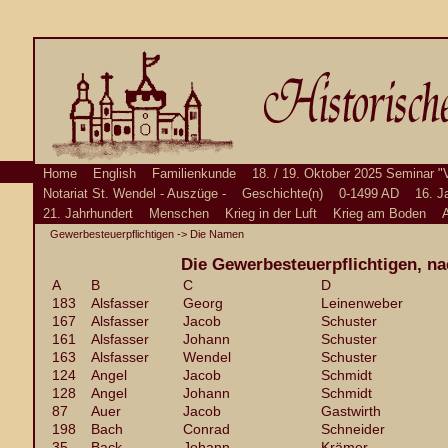
Home
English
Familienkunde
18. / 19. Oktober 2025 Seminar "
Notariat St. Wendel - Auszüge -
Geschichte(n)
0-1499 AD
16. J
21. Jahrhundert
Menschen
Krieg in der Luft
Krieg am Boden
A
Gewerbesteuerpflichtigen
-> Die Namen
Die Gewerbesteuerpflichtigen, na
A
B
C
D
183
Alsfasser
Georg
Leinenweber
167
Alsfasser
Jacob
Schuster
161
Alsfasser
Johann
Schuster
163
Alsfasser
Wendel
Schuster
124
Angel
Jacob
Schmidt
128
Angel
Johann
Schmidt
87
Auer
Jacob
Gastwirth
198
Bach
Conrad
Schneider
35
Back
Johann
Krämer