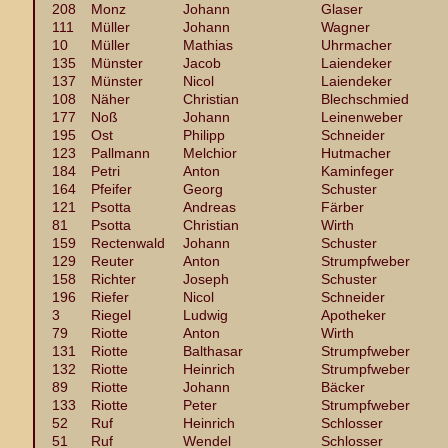
208
Monz
Johann
Glaser
111
Müller
Johann
Wagner
10
Müller
Mathias
Uhrmacher
135
Münster
Jacob
Laiendeker
137
Münster
Nicol
Laiendeker
108
Näher
Christian
Blechschmied
177
Noß
Johann
Leinenweber
195
Ost
Philipp
Schneider
123
Pallmann
Melchior
Hutmacher
184
Petri
Anton
Kaminfeger
164
Pfeifer
Georg
Schuster
121
Psotta
Andreas
Färber
81
Psotta
Christian
Wirth
159
Rectenwald
Johann
Schuster
129
Reuter
Anton
Strumpfweber
158
Richter
Joseph
Schuster
196
Riefer
Nicol
Schneider
3
Riegel
Ludwig
Apotheker
79
Riotte
Anton
Wirth
131
Riotte
Balthasar
Strumpfweber
132
Riotte
Heinrich
Strumpfweber
89
Riotte
Johann
Bäcker
133
Riotte
Peter
Strumpfweber
52
Ruf
Heinrich
Schlosser
51
Ruf
Wendel
Schlosser