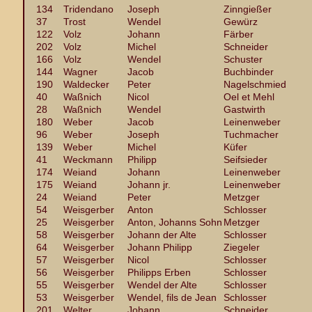
134
Tridendano
Joseph
Zinngießer
37
Trost
Wendel
Gewürz
122
Volz
Johann
Färber
202
Volz
Michel
Schneider
166
Volz
Wendel
Schuster
144
Wagner
Jacob
Buchbinder
190
Waldecker
Peter
Nagelschmied
40
Waßnich
Nicol
Oel et Mehl
28
Waßnich
Wendel
Gastwirth
180
Weber
Jacob
Leinenweber
96
Weber
Joseph
Tuchmacher
139
Weber
Michel
Küfer
41
Weckmann
Philipp
Seifsieder
174
Weiand
Johann
Leinenweber
175
Weiand
Johann jr.
Leinenweber
24
Weiand
Peter
Metzger
54
Weisgerber
Anton
Schlosser
25
Weisgerber
Anton, Johanns Sohn
Metzger
58
Weisgerber
Johann der Alte
Schlosser
64
Weisgerber
Johann Philipp
Ziegeler
57
Weisgerber
Nicol
Schlosser
56
Weisgerber
Philipps Erben
Schlosser
55
Weisgerber
Wendel der Alte
Schlosser
53
Weisgerber
Wendel, fils de Jean
Schlosser
201
Welter
Johann
Schneider