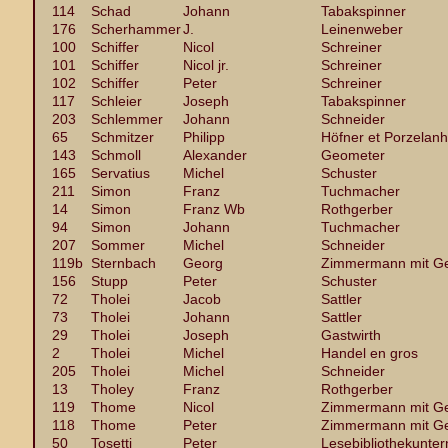
114
Schad
Johann
Tabakspinner
176
Scherhammer
J.
Leinenweber
100
Schiffer
Nicol
Schreiner
101
Schiffer
Nicol jr.
Schreiner
102
Schiffer
Peter
Schreiner
117
Schleier
Joseph
Tabakspinner
203
Schlemmer
Johann
Schneider
65
Schmitzer
Philipp
Höfner et Porzelanh
143
Schmoll
Alexander
Geometer
165
Servatius
Michel
Schuster
211
Simon
Franz
Tuchmacher
14
Simon
Franz Wb
Rothgerber
94
Simon
Johann
Tuchmacher
207
Sommer
Michel
Schneider
119b
Sternbach
Georg
Zimmermann mit Ge
156
Stupp
Peter
Schuster
72
Tholei
Jacob
Sattler
73
Tholei
Johann
Sattler
29
Tholei
Joseph
Gastwirth
2
Tholei
Michel
Handel en gros
205
Tholei
Michel
Schneider
13
Tholey
Franz
Rothgerber
119
Thome
Nicol
Zimmermann mit Ge
118
Thome
Peter
Zimmermann mit Ge
50
Tosetti
Peter
Lesebibliothekunter