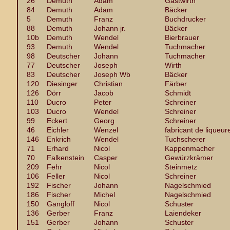
26
Demuth
Adam
Gastwirth
84
Demuth
Adam
Bäcker
5
Demuth
Franz
Buchdrucker
88
Demuth
Johann jr.
Bäcker
10b
Demuth
Wendel
Bierbrauer
93
Demuth
Wendel
Tuchmacher
98
Deutscher
Johann
Tuchmacher
77
Deutscher
Joseph
Wirth
83
Deutscher
Joseph Wb
Bäcker
120
Diesinger
Christian
Färber
126
Dörr
Jacob
Schmidt
110
Ducro
Peter
Schreiner
103
Ducro
Wendel
Schreiner
99
Eckert
Georg
Schreiner
46
Eichler
Wenzel
fabricant de liqueur
146
Enkrich
Wendel
Tuchscherer
71
Erhard
Nicol
Kappenmacher
70
Falkenstein
Casper
Gewürzkrämer
209
Fehr
Nicol
Steinmetz
106
Feller
Nicol
Schreiner
192
Fischer
Johann
Nagelschmied
186
Fischer
Michel
Nagelschmied
150
Gangloff
Nicol
Schuster
136
Gerber
Franz
Laiendeker
151
Gerber
Johann
Schuster