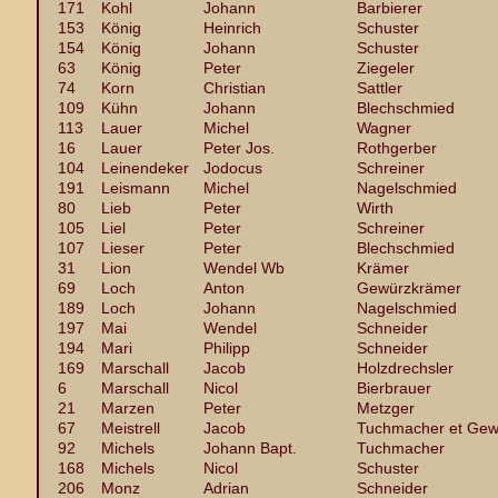
171
Kohl
Johann
Barbierer
153
König
Heinrich
Schuster
154
König
Johann
Schuster
63
König
Peter
Ziegeler
74
Korn
Christian
Sattler
109
Kühn
Johann
Blechschmied
113
Lauer
Michel
Wagner
16
Lauer
Peter Jos.
Rothgerber
104
Leinendeker
Jodocus
Schreiner
191
Leismann
Michel
Nagelschmied
80
Lieb
Peter
Wirth
105
Liel
Peter
Schreiner
107
Lieser
Peter
Blechschmied
31
Lion
Wendel Wb
Krämer
69
Loch
Anton
Gewürzkrämer
189
Loch
Johann
Nagelschmied
197
Mai
Wendel
Schneider
194
Mari
Philipp
Schneider
169
Marschall
Jacob
Holzdrechsler
6
Marschall
Nicol
Bierbrauer
21
Marzen
Peter
Metzger
67
Meistrell
Jacob
Tuchmacher et Gew
92
Michels
Johann Bapt.
Tuchmacher
168
Michels
Nicol
Schuster
206
Monz
Adrian
Schneider