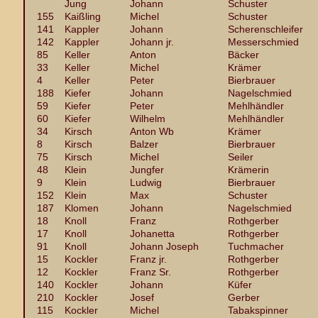
Jung
Johann
Schuster
155
Kaißling
Michel
Schuster
141
Kappler
Johann
Scherenschleifer
142
Kappler
Johann jr.
Messerschmied
85
Keller
Anton
Bäcker
33
Keller
Michel
Krämer
4
Keller
Peter
Bierbrauer
188
Kiefer
Johann
Nagelschmied
59
Kiefer
Peter
Mehlhändler
60
Kiefer
Wilhelm
Mehlhändler
34
Kirsch
Anton Wb
Krämer
8
Kirsch
Balzer
Bierbrauer
75
Kirsch
Michel
Seiler
48
Klein
Jungfer
Krämerin
9
Klein
Ludwig
Bierbrauer
152
Klein
Max
Schuster
187
Klomen
Johann
Nagelschmied
18
Knoll
Franz
Rothgerber
17
Knoll
Johanetta
Rothgerber
91
Knoll
Johann Joseph
Tuchmacher
15
Kockler
Franz jr.
Rothgerber
12
Kockler
Franz Sr.
Rothgerber
140
Kockler
Johann
Küfer
210
Kockler
Josef
Gerber
115
Kockler
Michel
Tabakspinner