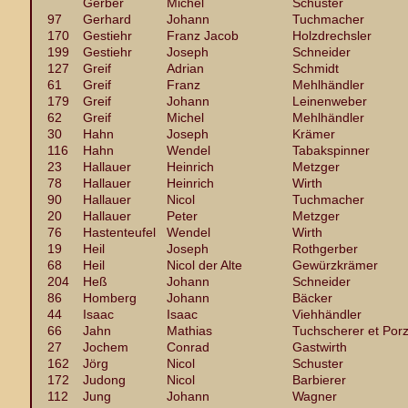
Gerber
Michel
Schuster
97
Gerhard
Johann
Tuchmacher
170
Gestiehr
Franz Jacob
Holzdrechsler
199
Gestiehr
Joseph
Schneider
127
Greif
Adrian
Schmidt
61
Greif
Franz
Mehlhändler
179
Greif
Johann
Leinenweber
62
Greif
Michel
Mehlhändler
30
Hahn
Joseph
Krämer
116
Hahn
Wendel
Tabakspinner
23
Hallauer
Heinrich
Metzger
78
Hallauer
Heinrich
Wirth
90
Hallauer
Nicol
Tuchmacher
20
Hallauer
Peter
Metzger
76
Hastenteufel
Wendel
Wirth
19
Heil
Joseph
Rothgerber
68
Heil
Nicol der Alte
Gewürzkrämer
204
Heß
Johann
Schneider
86
Homberg
Johann
Bäcker
44
Isaac
Isaac
Viehhändler
66
Jahn
Mathias
Tuchscherer et Por
27
Jochem
Conrad
Gastwirth
162
Jörg
Nicol
Schuster
172
Judong
Nicol
Barbierer
112
Jung
Johann
Wagner