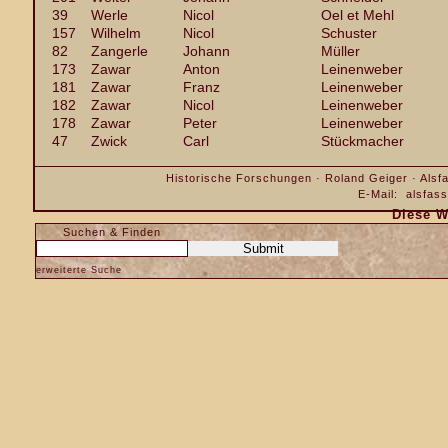
39
Werle
Nicol
Oel et Mehl
157
Wilhelm
Nicol
Schuster
82
Zangerle
Johann
Müller
173
Zawar
Anton
Leinenweber
181
Zawar
Franz
Leinenweber
182
Zawar
Nicol
Leinenweber
178
Zawar
Peter
Leinenweber
47
Zwick
Carl
Stückmacher
Historische Forschungen · Roland Geiger · Alsfa
E-Mail:
alsfas
Diese W
Suchen & Finden
erweiterte Suche