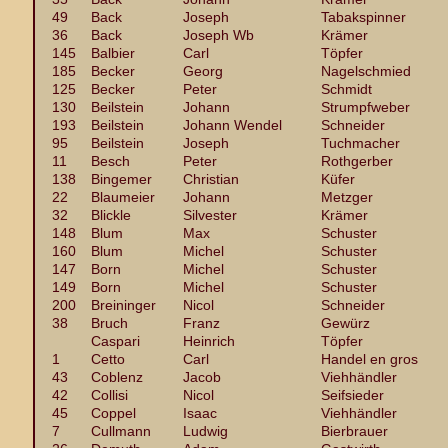
49
Back
Joseph
Tabakspinner
36
Back
Joseph Wb
Krämer
145
Balbier
Carl
Töpfer
185
Becker
Georg
Nagelschmied
125
Becker
Peter
Schmidt
130
Beilstein
Johann
Strumpfweber
193
Beilstein
Johann Wendel
Schneider
95
Beilstein
Joseph
Tuchmacher
11
Besch
Peter
Rothgerber
138
Bingemer
Christian
Küfer
22
Blaumeier
Johann
Metzger
32
Blickle
Silvester
Krämer
148
Blum
Max
Schuster
160
Blum
Michel
Schuster
147
Born
Michel
Schuster
149
Born
Michel
Schuster
200
Breininger
Nicol
Schneider
38
Bruch
Franz
Gewürz
Caspari
Heinrich
Töpfer
1
Cetto
Carl
Handel en gros
43
Coblenz
Jacob
Viehhändler
42
Collisi
Nicol
Seifsieder
45
Coppel
Isaac
Viehhändler
7
Cullmann
Ludwig
Bierbrauer