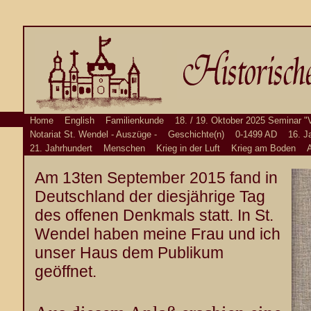
Home
English
Familienkunde
18. / 19. Oktober 2025 Seminar "
Notariat St. Wendel - Auszüge -
Geschichte(n)
0-1499 AD
16. J
21. Jahrhundert
Menschen
Krieg in der Luft
Krieg am Boden
A
Am 13ten September 2015 fand in
Deutschland der diesjährige Tag
des offenen Denkmals statt. In St.
Wendel haben meine Frau und ich
unser Haus dem Publikum
geöffnet.