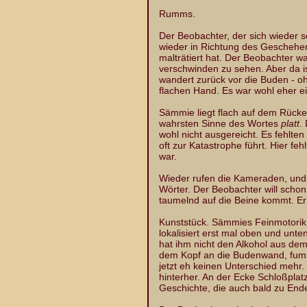
Rumms.
Der Beobachter, der sich wieder 
wieder in Richtung des Geschehe
malträtiert hat. Der Beobachter 
verschwinden zu sehen. Aber da is
wandert zurück vor die Buden - oha
flachen Hand. Es war wohl eher e
Sämmie liegt flach auf dem Rücke
wahrsten Sinne des Wortes
platt
.
wohl nicht ausgereicht. Es fehlte
oft zur Katastrophe führt. Hier feh
war.
Wieder rufen die Kameraden, und
Wörter. Der Beobachter will schon 
taumelnd auf die Beine kommt. Er 
Kunststück. Sämmies Feinmotorik is
lokalisiert erst mal oben und unte
hat ihm nicht den Alkohol aus dem 
dem Kopf an die Budenwand, fumm
jetzt eh keinen Unterschied mehr
hinterher. An der Ecke Schloßplat
Geschichte, die auch bald zu Ende