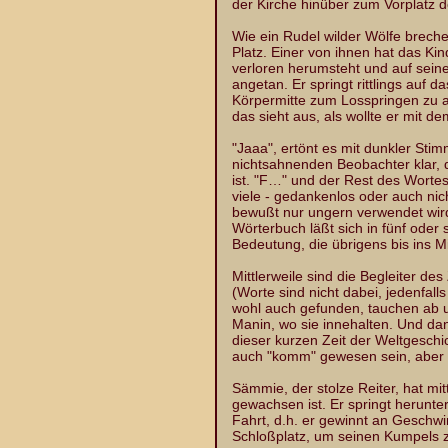
der Kirche hinüber zum Vorplatz 
Wie ein Rudel wilder Wölfe breche
Platz. Einer von ihnen hat das Ki
verloren herumsteht und auf sein
angetan. Er springt rittlings auf
Körpermitte zum Losspringen zu a
das sieht aus, als wollte er mit d
"Jaaa", ertönt es mit dunkler Sti
nichtsahnenden Beobachter klar, d
ist. "F…" und der Rest des Wortes
viele - gedankenlos oder auch nich
bewußt nur ungern verwendet wird
Wörterbuch läßt sich in fünf oder
Bedeutung, die übrigens bis ins Mit
Mittlerweile sind die Begleiter de
(Worte sind nicht dabei, jedenfa
wohl auch gefunden, tauchen ab 
Manin, wo sie innehalten. Und da
dieser kurzen Zeit der Weltgeschic
auch "komm" gewesen sein, aber da
Sämmie, der stolze Reiter, hat mit
gewachsen ist. Er springt herunte
Fahrt, d.h. er gewinnt an Geschwin
Schloßplatz, um seinen Kumpels 