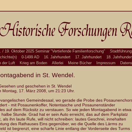
. / 19. Oktober 2025 Seminar "Vertiefende Familienforschung"
Stadtführung
chichte(n)
0-1499 AD
16. Jahrhundert
17. Jahrhundert
18. Jahrhunder
n der Luft
Krieg am Boden
Allerlei
Meine Bücher
Impressum
Datens
ontagabend in St. Wendel.
Gesehen und geschehen in St. Wendel
 Montag, 17. März 2008, um 21:23 Uhr.
vangelischen Gemeindesaal, wo gerade die Probe des Posaunenchor
dert - mit Posaunenkoffer, Notentasche und Posaunenständer
lles auf dem Rücksitz zu verstauen. So wie jeden Montagabend in etwa
e halbe Stunde. Grad hat er sein Auto erreicht, das auf dem Parkplatz
 als ihn laute Rufe, will nicht schreiben: lautes Geschrei, innehalten
ichtung des Rathauses Eins gegenüber, wo die Quelle des Lärms zu
feld ist begrenzt, eine scharfe Linie entlang der Vorderseite des Turms