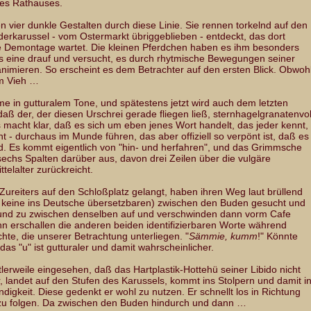
des Rathauses.
n vier dunkle Gestalten durch diese Linie. Sie rennen torkelnd auf den
nderkarussel - vom Ostermarkt übriggeblieben - entdeckt, das dort
e Demontage wartet. Die kleinen Pferdchen haben es ihm besonders
 das eine drauf und versucht, es durch rhytmische Bewegungen seiner
nimieren. So erscheint es dem Betrachter auf den ersten Blick. Obwohl
em Vieh …
mme in gutturalem Tone, und spätestens jetzt wird auch dem letzten
aß der, der diesen Urschrei gerade fliegen ließ, sternhagelgranatenvol
 macht klar, daß es sich um eben jenes Wort handelt, das jeder kennt,
t - durchaus im Munde führen, das aber offiziell so verpönt ist, daß es
. Es kommt eigentlich von "hin- und herfahren", und das Grimmsche
 sechs Spalten darüber aus, davon drei Zeilen über die vulgäre
telalter zurückreicht.
s Zureiters auf den Schloßplatz gelangt, haben ihren Weg laut brüllend
lls keine ins Deutsche übersetzbaren) zwischen den Buden gesucht und
und zu zwischen denselben auf und verschwinden dann vorm Cafe
nn erschallen die anderen beiden identifizierbaren Worte während
hte, die unserer Betrachtung unterliegen. "
Sämmie, kumm
!" Könnte
s "u" ist gutturaler und damit wahrscheinlicher.
tlerweile eingesehen, daß das Hartplastik-Hottehü seiner Libido nicht
r, landet auf den Stufen des Karussels, kommt ins Stolpern und damit i
digkeit. Diese gedenkt er wohl zu nutzen. Er schnellt los in Richtung
zu folgen. Da zwischen den Buden hindurch und dann …