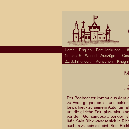
Home
English
Familienkunde
18
Notariat St. Wendel - Auszüge -
Ges
21. Jahrhundert
Menschen
Krieg i
M
am
Der Beobachter kommt aus dem e
zu Ende gegangen ist, und schlen
bewaffnet - zu seinem Auto, um a
um die gleiche Zeit, plus-minus n
vor dem Gemeindesaal parkiert ist,
läßt. Sein Blick wendet sich in R
suchen zu sein scheint. Sein Blick