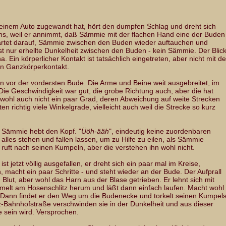
seinem Auto zugewandt hat, hört den dumpfen Schlag und dreht sich
ns, weil er annimmt, daß Sämmie mit der flachen Hand eine der Buden
wartet darauf, Sämmie zwischen den Buden wieder auftauchen und
t nur erhellte Dunkelheit zwischen den Buden - kein Sämmie. Der Blic
. Ein körperlicher Kontakt ist tatsächlich eingetreten, aber nicht mit de
in Ganzkörperkontakt.
n vor der vordersten Bude. Die Arme und Beine weit ausgebreitet, im
 Die Geschwindigkeit war gut, die grobe Richtung auch, aber die hat
n wohl auch nicht ein paar Grad, deren Abweichung auf weite Strecken
lten richtig viele Winkelgrade, vielleicht auch weil die Strecke so kurz
 Sämmie hebt den Kopf. "
Üöh-ääh
", eindeutig keine zuordenbaren
alles stehen und fallen lassen, um zu Hilfe zu eilen, als Sämmie
ruft nach seinen Kumpeln, aber die verstehen ihn wohl nicht.
t jetzt völlig ausgefallen, er dreht sich ein paar mal im Kreise,
n, macht ein paar Schritte - und steht wieder an der Bude. Der Aufprall
Blut, aber wohl das Harn aus der Blase getrieben. Er lehnt sich mit
elt am Hosenschlitz herum und läßt dann einfach laufen. Macht wohl
. Dann findet er den Weg um die Budenecke und torkelt seinen Kumpel
z-Bahnhofstraße verschwinden sie in der Dunkelheit und aus dieser
 sein wird. Versprochen.