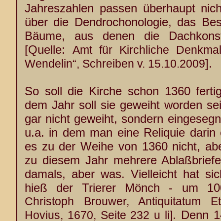
Jahreszahlen passen überhaupt nich
über die Dendrochonologie, das Bes
Bäume, aus denen die Dachkonstr
[Quelle:
Amt für Kirchliche Denkmalp
].
Wendelin“, Schreiben v. 15.10.2009
So soll die Kirche schon 1360 ferti
dem Jahr soll sie geweiht worden sei
gar nicht geweiht, sondern eingesegne
u.a. in dem man eine Reliquie darin ei
es zu der Weihe von 1360 nicht, aber
zu diesem Jahr mehrere Ablaßbrief
damals, aber was. Vielleicht hat si
hieß der Trierer Mönch - um 100
Christoph Brouwer, Antiquitatum E
. Denn 1
Hovius, 1670, Seite 232 u li]