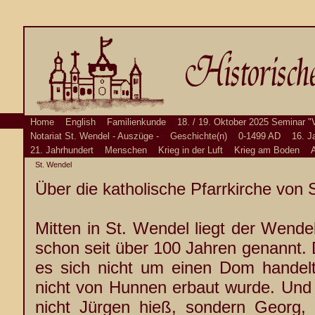
Home
English
Familienkunde
18. / 19. Oktober 2025 Seminar "
Notariat St. Wendel - Auszüge -
Geschichte(n)
0-1499 AD
16. J
21. Jahrhundert
Menschen
Krieg in der Luft
Krieg am Boden
A
St. Wendel
Über die katholische Pfarrkirche von 
Mitten in St. Wendel liegt der Wende
schon seit über 100 Jahren genannt. 
es sich nicht um einen Dom handel
nicht von Hunnen erbaut wurde. Und 
nicht Jürgen hieß, sondern Georg, 