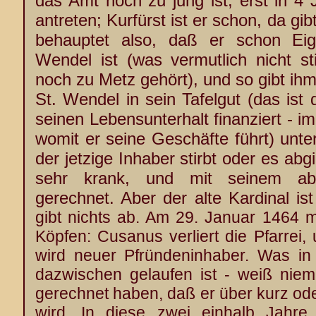
das Amt noch zu jung ist; erst in 4 J
antreten; Kurfürst ist er schon, da gib
behauptet also, daß er schon Eig
Wendel ist (was vermutlich nicht st
noch zu Metz gehört), und so gibt ihm 
St. Wendel in sein Tafelgut (das ist 
seinen Lebensunterhalt finanziert - 
womit er seine Geschäfte führt) unte
der jetzige Inhaber stirbt oder es abg
sehr krank, und mit seinem ab
gerechnet. Aber der alte Kardinal i
gibt nichts ab. Am 29. Januar 1464 
Köpfen: Cusanus verliert die Pfarrei, 
wird neuer Pfründeninhaber. Was in
dazwischen gelaufen ist - weiß ni
gerechnet haben, daß er über kurz oder
wird. In diese zwei einhalb Jahre