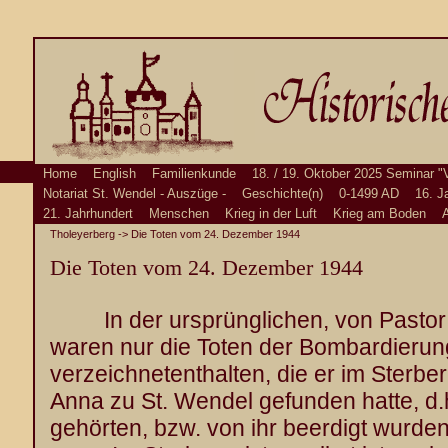
Home
English
Familienkunde
18. / 19. Oktober 2025 Seminar "
Notariat St. Wendel - Auszüge -
Geschichte(n)
0-1499 AD
16. J
21. Jahrhundert
Menschen
Krieg in der Luft
Krieg am Boden
A
Tholeyerberg
-> Die Toten vom 24. Dezember 1944
Die Toten vom 24. Dezember 1944
In der ursprünglichen, von Pastor 
waren nur die Toten der Bombardieru
verzeichnetenthalten, die er im Sterbere
Anna zu St. Wendel gefunden hatte, d.h
gehörten, bzw. von ihr beerdigt wurden.