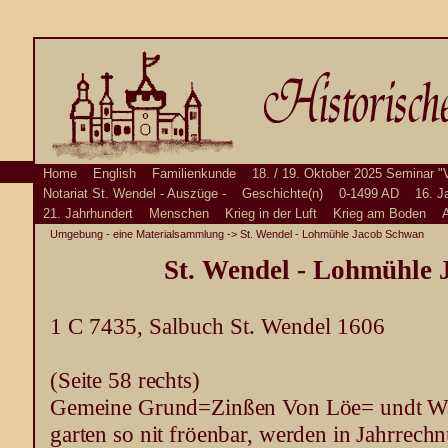
Home
English
Familienkunde
18. / 19. Oktober 2025 Seminar "
Notariat St. Wendel - Auszüge -
Geschichte(n)
0-1499 AD
16. J
21. Jahrhundert
Menschen
Krieg in der Luft
Krieg am Boden
A
Umgebung - eine Materialsammlung
-> St. Wendel - Lohmühle Jacob Schwan
St. Wendel - Lohmühle
1 C 7435, Salbuch St. Wendel 1606
(Seite 58 rechts)
Gemeine Grund=Zinßen Von Löe= undt Wa
garten so nit fröenbar, werden in Jahrrech