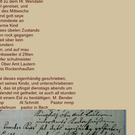
ott zu dem Hl. Wendalin
 gereiset, und
s des Mittwochs
nd gott seye
s mindeste an
arme Kind
eses übelen Zustands
gen rock gegangen
eit über kein
sondern
ten, und auf mau
mbsweiler d 29ten
er schulmeister
t Lautern
enhaußen
at dieses eigenhändig geschrieben,
art seines Kinds, und unterschriebenen
4, das ist pfingst dienstags abends um
ndel mit getheilet; ist auch all stunden
it einem Eid zu bestättigen. M. Bender
rad. mpp Al Schmitt Pastor mmp
ndelinum pastor in Bech___