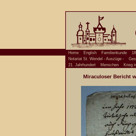
Home
English
Familienkunde
18
Notariat St. Wendel - Auszüge -
Ges
21. Jahrhundert
Menschen
Krieg i
Miraculoser Bericht w