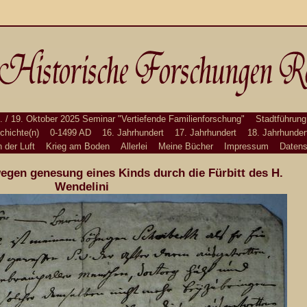
. / 19. Oktober 2025 Seminar "Vertiefende Familienforschung"
Stadtführung
chichte(n)
0-1499 AD
16. Jahrhundert
17. Jahrhundert
18. Jahrhunder
n der Luft
Krieg am Boden
Allerlei
Meine Bücher
Impressum
Datens
egen genesung eines Kinds durch die Fürbitt des H.
Wendelini