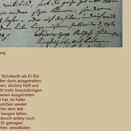
ung
Schriberth als Er Ein
fter darin ausgetretten,
en, doctory Hülf und
cht mehr breyzubringen
esen ausgetretten
 hat, so hatte
 solchen wieder
 Vor dem leib
o hangen laßen,
chbruch anbey noch
t Er getragen
chen, woselbsten