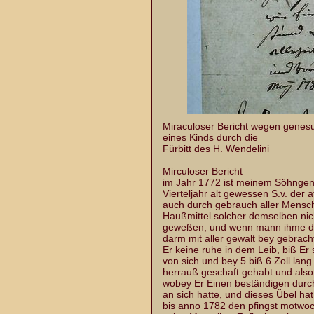
Miraculoser Bericht wegen genes
eines Kinds durch die
Fürbitt des H. Wendelini
Mirculoser Bericht
im Jahr 1772 ist meinem Söhngen 
Vierteljahr alt gewessen S.v. der a
auch durch gebrauch aller Mensch
Haußmittel solcher demselben ni
geweßen, und wenn mann ihme di
darm mit aller gewalt bey gebracht
Er keine ruhe in dem Leib, biß Er
von sich und bey 5 biß 6 Zoll lang
herrauß geschaft gehabt und als
wobey Er Einen beständigen dur
an sich hatte, und dieses Übel ha
bis anno 1782 den pfingst motwo