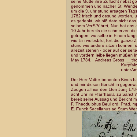
seine Mutte ihre Zuflucht nebst g
genommen und nacher St. Wendel
um die 9. uhr stund ersagten Tag
1782 frisch und gesund worden, u
es gedankt, wir biß dato nicht da
selbem VerSPühret, Nun hat das 
10 Jahr bereits die schmerzen di
getragen, wo selbe in Einem lan
wie Ein weibsbild, fort die ganze Z
stund wie andere sitzen können, 
allezeit stehen - oder auf der sei
und vordern leibe liegen müßen I
May 1784. Andreas Gross __thof
Kurpfalz Ober Am
unterAmts Rock
Der Herr Vatter benenten Kinds h
und mir diesen Bericht in gegenw
Zeugen allhier den 1ten Junij 178
acht Uhr im Pfarrhauß, zu Sanct We
bereit seine Aussag und Bericht m
F. Theodulphus Beul ord. P
E. Funck Sacellanus ad Stum We