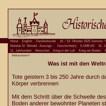
Home
English
Familienkunde
18. / 19. Oktober 2025 Seminar "
Notariat St. Wendel - Auszüge -
Geschichte(n)
0-1499 AD
16. J
21. Jahrhundert
Menschen
Krieg in der Luft
Krieg am Boden
A
Weltraumtoten?
Was ist mit den Welt
Tote geistern 3 bis 250 Jahre durch das
Körper verbrennen
Mit dem Schritt über die Schwelle des
Boden anderer bewohnter Planeten s