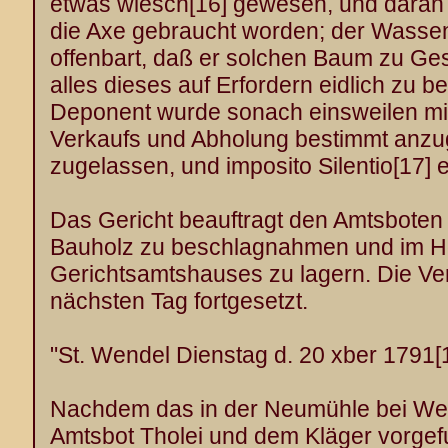
etwas wiesch
[16]
gewesen, und daran 
die Axe gebraucht worden; der Wassen
offenbart, daß er solchen Baum zu Ges
alles dieses auf Erfordern eidlich zu b
Deponent wurde sonach einsweilen mi
Verkaufs und Abholung bestimmt anzug
zugelassen, und imposito Silentio
[17]
e
Das Gericht beauftragt den Amtsboten 
Bauholz zu beschlagnahmen und im H
Gerichtsamtshauses zu lagern. Die V
nächsten Tag fortgesetzt.
"St. Wendel Dienstag d. 20 xber 1791
[
Nachdem das in der Neumühle bei W
Amtsbot Tholei und dem Kläger vorge