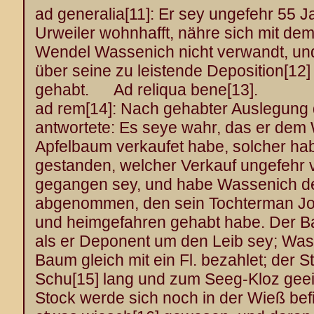
ad generalia
[11]
: Er sey ungefehr 55 Ja
Urweiler wohnhafft, nähre sich mit de
Wendel Wassenich nicht verwandt, un
über seine zu leistende Deposition
[12]
gehabt. Ad reliqua bene
[13]
.
ad rem
[14]
: Nach gehabter Auslegung
antwortete: Es seye wahr, das er de
Apfelbaum verkaufet habe, solcher h
gestanden, welcher Verkauf ungefehr 
gegangen sey, und habe Wassenich d
abgenommen, den sein Tochterman Jo
und heimgefahren gehabt habe. Der 
als er Deponent um den Leib sey; Wa
Baum gleich mit ein Fl. bezahlet; der
Schu
[15]
lang und zum Seeg-Kloz geei
Stock werde sich noch in der Wieß be