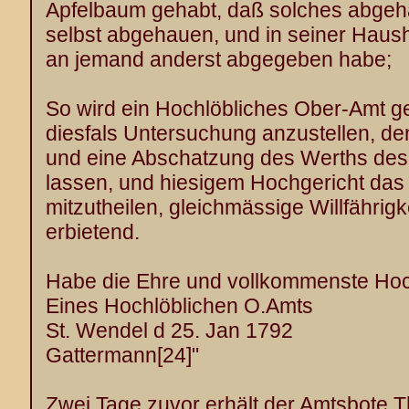
Apfelbaum gehabt, daß solches abgeha
selbst abgehauen, und in seiner Haus
an jemand anderst abgegeben habe;
So wird ein Hochlöbliches Ober-Amt g
diesfals Untersuchung anzustellen, 
und eine Abschatzung des Werths de
lassen, und hiesigem Hochgericht das 
mitzutheilen, gleichmässige Willfährigk
erbietend.
Habe die Ehre und vollkommenste Ho
Eines Hochlöblichen O.Amts
St. Wendel
d 25. Jan 1792
Gattermann
[24]
"
Zwei Tage zuvor erhält der Amtsbote T