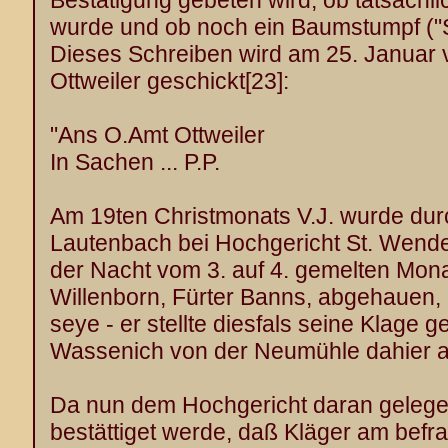
Bestätigung gebeten wird, ob tatsächl
wurde und ob noch ein Baumstumpf ("S
Dieses Schreiben wird am 25. Januar 
Ottweiler geschickt
[23]
:
"Ans O.Amt Ottweiler
In Sachen ... P.P.
Am 19ten Christmonats V.J. wurde du
Lautenbach bei Hochgericht St. Wende
der Nacht vom 3. auf 4. gemelten Mona
Willenborn, Fürter Banns, abgehauen,
seye - er stellte diesfals seine Klage
Wassenich von der Neumühle dahier a
Da nun dem Hochgericht daran gelegen 
bestättiget werde, daß Kläger am befr