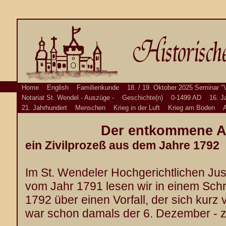
Home
English
Familienkunde
18. / 19. Oktober 2025 Seminar "
Notariat St. Wendel - Auszüge -
Geschichte(n)
0-1499 AD
16. J
21. Jahrhundert
Menschen
Krieg in der Luft
Krieg am Boden
A
Der entkommene A
ein Zivilprozeß aus dem Jahre 1792
Im St. Wendeler Hochgerichtlichen Just
vom Jahr 1791 lesen wir in einem Sch
1792 über einen Vorfall, der sich kurz 
war schon damals der 6. Dezember - z