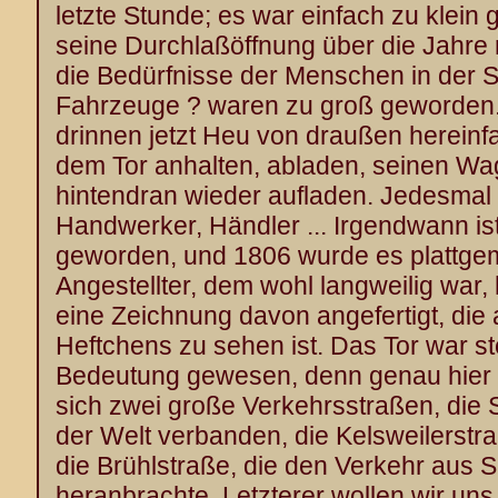
letzte Stunde; es war einfach zu klein
seine Durchlaßöffnung über die Jahre ni
die Bedürfnisse der Menschen in der St
Fahrzeuge ? waren zu groß geworden.
drinnen jetzt Heu von draußen hereinf
dem Tor anhalten, abladen, seinen W
hintendran wieder aufladen. Jedesmal 
Handwerker, Händler ... Irgendwann ist
geworden, und 1806 wurde es plattgem
Angestellter, dem wohl langweilig war, h
eine Zeichnung davon angefertigt, die 
Heftchens zu sehen ist. Das Tor war st
Bedeutung gewesen, denn genau hier v
sich zwei große Verkehrsstraßen, die 
der Welt verbanden, die Kelsweilerst
die Brühlstraße, die den Verkehr aus 
heranbrachte. Letzterer wollen wir un