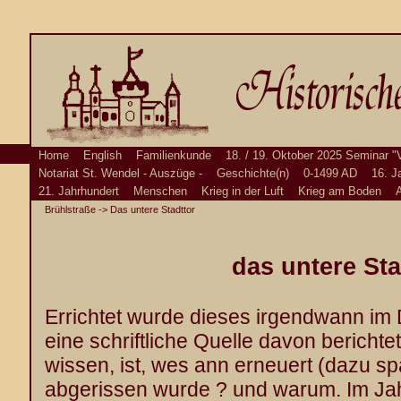
Home
English
Familienkunde
18. / 19. Oktober 2025 Seminar "
Notariat St. Wendel - Auszüge -
Geschichte(n)
0-1499 AD
16. J
21. Jahrhundert
Menschen
Krieg in der Luft
Krieg am Boden
A
Brühlstraße
-> Das untere Stadttor
das untere Sta
Errichtet wurde dieses irgendwann im 
eine schriftliche Quelle davon berichtet
wissen, ist, wes ann erneuert (dazu s
abgerissen wurde ? und warum. Im Ja