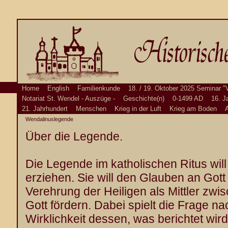
Home
English
Familienkunde
18. / 19. Oktober 2025 Seminar "
Notariat St. Wendel - Auszüge -
Geschichte(n)
0-1499 AD
16. J
21. Jahrhundert
Menschen
Krieg in der Luft
Krieg am Boden
A
Wendalinuslegende
Über die Legende.
Die Legende im katholischen Ritus will
erziehen. Sie will den Glauben an Gott
Verehrung der Heiligen als Mittler z
Gott fördern. Dabei spielt die Frage n
Wirklichkeit dessen, was berichtet wird