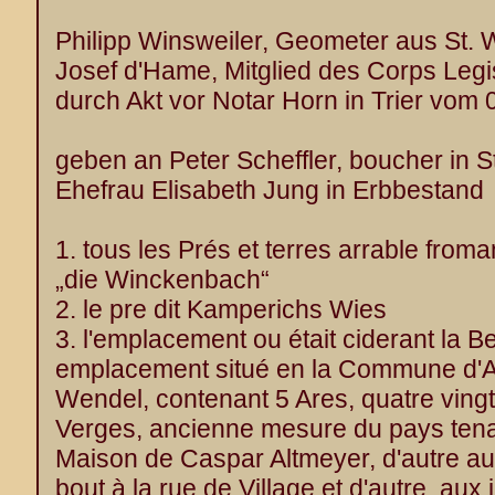
Philipp Winsweiler, Geometer aus St. 
Josef d'Hame, Mitglied des Corps Legisla
durch Akt vor Notar Horn in Trier vom 
geben an Peter Scheffler, boucher in S
Ehefrau Elisabeth Jung in Erbbestand
1. tous les Prés et terres arrable froman
„die Winckenbach“
2. le pre dit Kamperichs Wies
3. l'emplacement ou était ciderant la B
emplacement situé en la Commune d'Al
Wendel, contenant 5 Ares, quatre ving
Verges, ancienne mesure du pays tenan
Maison de Caspar Altmeyer, d'autre au
bout à la rue de Village et d'autre, aux