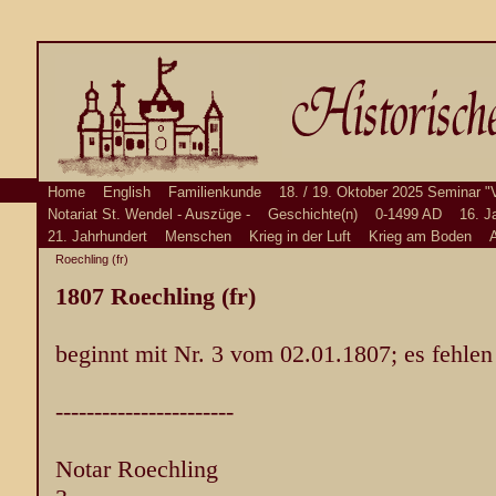
Home
English
Familienkunde
18. / 19. Oktober 2025 Seminar "
Notariat St. Wendel - Auszüge -
Geschichte(n)
0-1499 AD
16. J
21. Jahrhundert
Menschen
Krieg in der Luft
Krieg am Boden
A
Roechling (fr)
1807 Roechling
(fr)
beginnt mit Nr. 3 vom 02.01.1807; es fehlen
-----------------------
Notar Roechling