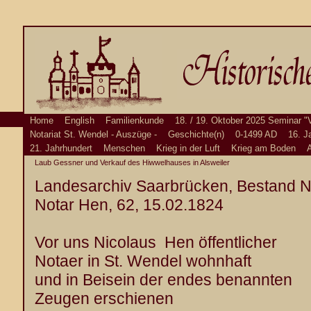
Home
English
Familienkunde
18. / 19. Oktober 2025 Seminar "
Notariat St. Wendel - Auszüge -
Geschichte(n)
0-1499 AD
16. J
21. Jahrhundert
Menschen
Krieg in der Luft
Krieg am Boden
A
Laub Gessner und Verkauf des Hiwwelhauses in Alsweiler
Landesarchiv Saarbrücken, Bestand No
Notar Hen, 62, 15.02.1824
Vor uns Nicolaus Hen öffentlicher
Notaer in St. Wendel wohnhaft
und in Beisein der endes benannten
Zeugen erschienen