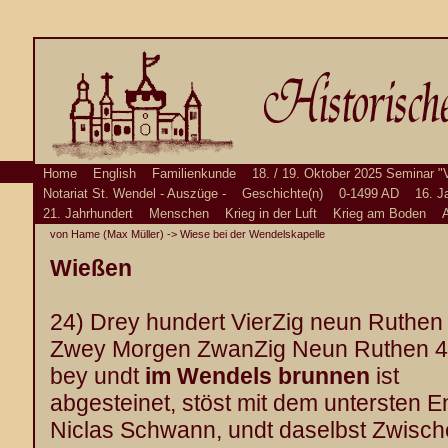
Home
English
Familienkunde
18. / 19. Oktober 2025 Seminar "
Notariat St. Wendel - Auszüge -
Geschichte(n)
0-1499 AD
16. J
21. Jahrhundert
Menschen
Krieg in der Luft
Krieg am Boden
A
von Hame (Max Müller)
-> Wiese bei der Wendelskapelle
Wießen
24) Drey hundert VierZig neun Ruthen
Zwey Morgen ZwanZig Neun Ruthen 4
bey undt
im Wendels brunnen
ist
abgesteinet, stöst mit dem untersten 
Niclas Schwann, undt daselbst Zwisc