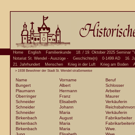
Home
English
Familienkunde
18. / 19. Oktober 2025 Seminar "
Notariat St. Wendel - Auszüge -
Geschichte(n)
0-1499 AD
16. J
21. Jahrhundert
Menschen
Krieg in der Luft
Krieg am Boden
A
> 1938 Bewohner der Stadt St. Wendel straßenweise
Name
Vorname
Beruf
Bungert
Albert
Schlosser
Plaumann
Hermann
Arbeiter
Oberringer
Franz
Maurer
Schneider
Elisabeth
Verkäuferin
Schneider
Johann
Reichsbahnvor
Schneider
Maria
Verkäuferin
Birkenbach
August
Fabrikarbeiter
Birkenbach
Maria
Fabrikarbeiteri
Birkenbach
Maria
Wwe.
Jung
Elisabeth
Wwe.