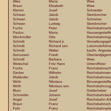
Alles
Maria
Wwe.
Braun
Elisabeth
Wwe.
Klemm
Josef
Schneider
Schwan
Jakob
Steinbrecher
Schwan
Jakob
Schreiner
Schwan
Ludwig
Steinbrecher
Fuchs
Peter
Reichsbahnarbe
Paulus
Maria
Hausangestellt
Weckmüller
Otto
Reichsbahning
Schmitt
Richard jr.
Verwaltungsgeh
Schmitt
Richard sen.
Lokomotivführe
Schmitt
Walter
kaufm. Angestel
Asmussen
Friedr.
Oberlandjägerm
Schmitt
Barbara
Wwe.
Weitschal
Fritz Hans
Unteroffizier
Fuchs
Franz
Reichsbahnsch
Gerber
Wilhelm
Reichsbahnwer
Mailänder
Jakob
Reichsbahnassi
Wirth
Nikolaus
Büroangestellte
Wirth
Nikolaus sen.
Reichsbahnzug
Blum
Josef
Gelderheber
Schneider
Johann
Reichsbahnlack
Angel
Josef
Reichsbahn-Arb
Braun
Franz
Reichsbahnsch
Fehr
Franz
Reichsbahnarbe