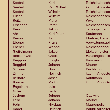
Seebald
Karl
Reichsbahnsch
Seebald
Paul Wilhelm
kaufm. Angestel
Seebald
Wilhelm
Reichsbahnsatt
Fuchs
Wilhelm
Reichsbahnsch
Reitz
Maria
Wwe.
Erschens
Peter
Reichsbahnsch
Rein
Jakob
Tabakspinner
Ahr
Karl Peter
Kaufmann
Dewes
Kath.
Ehefrau; Heb
Ebener
Franz
Verwaltungsgeh
Ebener
Wendel
Reichsbahnbau
Gießelmann
Jakob
Elektromeister
Recktenwald
Cäcilia
Hausangestellt
Reggiori
Ersiglia
Kassiererin
Reggiori
Johann
Maurer
Schwan
Hans
Buchhalter
Zimmer
Heinrich
kaufm. Angestel
Bernard
Josef
Kaufmann
Bernard
Michel
kaufm. Angestel
Engelhardt
Luise
Güler
Berta
Jochem
Johann
Gastwirt
Fehr
Johann
Maurer
Fehr
Nikolaus
Maurerpolier
Nagel
Heinrich
Bauhilfsarbeite