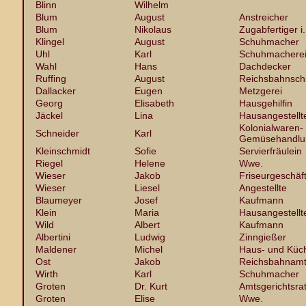
Blinn
Wilhelm
Blum
August
Anstreicher
Blum
Nikolaus
Zugabfertiger i.
Klingel
August
Schuhmacher
Uhl
Karl
Schuhmachere
Wahl
Hans
Dachdecker
Ruffing
August
Reichsbahnsch
Dallacker
Eugen
Metzgerei
Georg
Elisabeth
Hausgehilfin
Jäckel
Lina
Hausangestellt
Kolonialwaren- 
Schneider
Karl
Gemüsehandlu
Kleinschmidt
Sofie
Servierfräulein
Riegel
Helene
Wwe.
Wieser
Jakob
Friseurgeschäf
Wieser
Liesel
Angestellte
Blaumeyer
Josef
Kaufmann
Klein
Maria
Hausangestellt
Wild
Albert
Kaufmann
Albertini
Ludwig
Zinngießer
Maldener
Michel
Haus- und Küc
Ost
Jakob
Reichsbahnam
Wirth
Karl
Schuhmacher
Groten
Dr. Kurt
Amtsgerichtsra
Groten
Elise
Wwe.