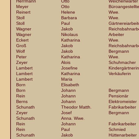
Herrmann
Otto
Weichenwärter
Meyer
Otto
Büroangestellte
Reinert
Helene
Wwe.
Stoll
Barbara
Wwe.
Stoll
Paul
Gärtnereiarbeit
Wagner
Jakob
Reichsbahnarbe
Wagner
Nikolaus
Arbeiter
Eckert
Katharina
Wwe.
Groß
Jakob
Reichsbahnarbe
Wolf
Jakob
Bergmann
Peter
Katharina
Wwe.
Zeyer
Alois
Schuhmacher
Lambert
Josefine
Kindergärtnerin
Lambert
Katharina
Verkäuferin
Lambert
Maria
Born
Elisabeth
Born
Johann
Bergmann
Rein
Johann
Pensionär
Berns
Johann
Elektromeister
Schunath
Theodor Matth.
Fabrikarbeiter
Zeyer
Josef
Bergmann
Schunath
Anna. Wwe.
Rein
Johann
Fabrikarbeiter
Rein
Paul
Schmied
Schunath
Jakob
Hüttenarbeiter