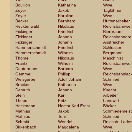
Bouillon
Katharina
Wwe.
Zeyer
Jakob
Taglöhner
Zeyer
Karoline
Wwe.
Becker
Bernhard
Hüttenarbeiter
Recktenwald
Nikolaus
Reichsbahnwer
Fickinger
Friedrich
Bierbrauer
Fickinger
Johann
Reichsbahndre
Fickinger
Johann
Anstreicher
Hammerschmidt
Friedrich
Schlosser
Hammerschmidt
Wilhelm
Bergmann
Thome
Nikolaus
Maschinist
Frantz
Wilhelm
Reichsbahnwer
Dautermann
Barbara
Wwe.
Gemmel
Philipp
Reichsbahnlack
Weisgerber
Adolf Johann
Schmied
Brocker
Katharina
Wwe.
Demuth
Johann
Knecht
Stein
Karl
Arbeiter
Thees
Fritz
Landwirt
Heckmann
Hector Karl Ernst
Bäcker
Mathias
Jakob
Schmiedemeist
Mathias
Toni
Schmied
Schmitt
Wendel
Reichsb.-Lades
Birkenbach
Magdalena
Wwe.