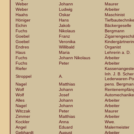
Weber
Johann
Maurer
Weber
Ludwig
Arbeiter
Haahs
Oskar
Maschinist
Höniger
Hans
Tiefbautechnik
Eichin
Jakob
Bäckergeselle
Fuchs
Nikolaus
Bergmann
Goebel
Franz
Zigarrengeschä
Goebel
Veronika
Kindergärtnerin
Endres
Willibald
Organist
Haus
Maria
Lehrerin a. D.
Fuchs
Johann Nikolaus
Arbeiter
Fuchs
Peter
Arbeiter
Riefer
Kassenangestel
Inh. J. B. Scher
Stroppel
A.
Lederwaren-Pol
Nagel
Matthias
pens. Bergman
Wolf
Johann
Rentenempfän
Wolf
Josef
Automechanike
Alles
Johann
Arbeiter
Nagel
Johann
Arbeiter
Witczak
Peter
Maurer
Zimmer
Matthias
Arbeiter
Kockler
Anna
Wwe.
Angel
Eduard
Malermeister
Gebhardt
August
Arbeiter