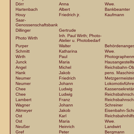
Dörr
Anna
Wwe.
Hartenbach
Albert
Bankbeamter
Houy
Friedrich jr.
Kaufmann
Saar-
Genossenschaftsbank
Dillinger
Gertrude
Inh. Paul Wirth; Photo-
Photo Wirth
Atelier u. Photobedarf
Purper
Walter
Behördenangest
Schmitt
Katharina
Wwe.
Wirth
Paul
Photographenm
Junck
Maria
Hausangestellt
Angel
Michel
Reichsbahn-Ob
Hank
Jakob
pens. Maschini
Neumer
Friedrich
Metzgermeiste
Neumer
Johann
Lokomotivführe
Chee
Ludwig
Kassensekretä
Chee
Ludwig
Reichsbahnschaf
Lambert
Franz
Reichsbahnsch
Wagner
Johann
Schreiner
Altmeyer
Jakob
Eisenbahn-Schr
Ost
Karl
Reichsbahnhilfs
Ost
Maria
Wwe.
Neußer
Heinrich
Landwirt
Gref
Peter
Bergmann