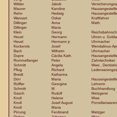
Wilder
Jakob
Versicherungsa
Maurer
Karoline
Hausangestellt
Rehn
Hedwig
Hausangestellt
Wansart
Oskar
Kraftfahrer
Dillinger
Anna
Math.
Dillinger
Maria
Klein
Georg
Reichsbahnsch
Heuel
Hermann
Uhren u. Gold
Heuel
Hermann jr.
Uhrmacher
Kockerols
Josef
Wendalinus-Ap
Bach
Wilhelm
Uhrmacher
Dupre
Cäcilia Kath.
Hausangestellt
Rommelfanger
Peter
Zahntechniker
Schmitt
Angela
Wwe., Dentistin
Pflug
Richard
Lederwarenges
Breidt
Katharina
Dörr
Maria
Hausangestellt
Rüffler
Georgine
Lehrerin
Schmitt
M.
Buchhandlung
Gasch
Rudolf
Metzgerei
Knoll
Helene
Wwe.
Knoll
Josef August
Porzellanwaren
Knoll
Maria
Pirrung
Ferdinand
Metzger
Dickes
Johanna
Wwe.