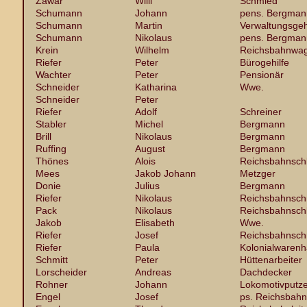
Zawar
Willi
Schmied
Schumann
Johann
pens. Bergman
Schumann
Martin
Verwaltungsgeh
Schumann
Nikolaus
pens. Bergman
Krein
Wilhelm
Reichsbahnwag
Riefer
Peter
Bürogehilfe
Wachter
Peter
Pensionär
Schneider
Katharina
Wwe.
Schneider
Peter
Riefer
Adolf
Schreiner
Stabler
Michel
Bergmann
Brill
Nikolaus
Bergmann
Ruffing
August
Bergmann
Thönes
Alois
Reichsbahnsch
Mees
Jakob Johann
Metzger
Donie
Julius
Bergmann
Riefer
Nikolaus
Reichsbahnsch
Pack
Nikolaus
Reichsbahnsch
Jakob
Elisabeth
Wwe.
Riefer
Josef
Reichsbahnsch
Riefer
Paula
Kolonialwaren
Schmitt
Peter
Hüttenarbeiter
Lorscheider
Andreas
Dachdecker
Rohner
Johann
Lokomotivputze
Engel
Josef
ps. Reichsbah