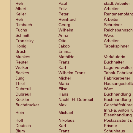
Reh
Paul
städt. Arbeiter
Albert
Fritz
Arbeiter
Keller
Peter
Rentenempfän
Reh
Reinhard
Arbeiter
Rimbach
Georg
Schreiner
Fuchs
Wilhelm
Reichsbahnsch
Schmitt
Anna
Wwe.
Franzisky
Otto
Arbeiter
Hönig
Jakob
Tabakspinner
Bruch
Emma
Munkes
Mathilde
Verkäuferin
Reuter
Franz
Buchhalter
Welker
Karl
Lagerverwalter
Backes
Wilhelm Franz
Tabak-Fabrikar
Jung
Michel
Fabrikarbeiter
Thiel
Maria
Hausangestellt
Dubreuil
Elise
Wwe.
Dubreuil
Hans
Buchhandlung
Kockler
Nachf. H. Dubreuil
Buchhandlung
Buchdrucker
Max
Geschäftsführe
Inh.Fa. Anton K
Hein
Michael
Eisenhandlung
Hoff
Nikolaus
Postassistent i.
Deutsch
Karl
Friseur
Blum
Franz
Schuhhaus