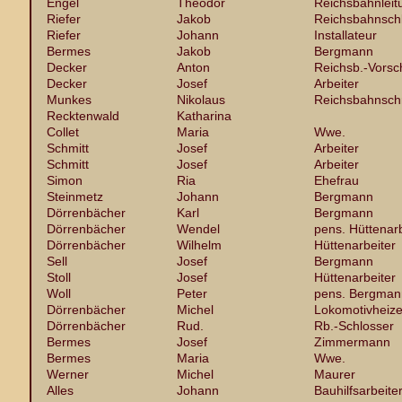
Engel
Theodor
Reichsbahnleit
Riefer
Jakob
Reichsbahnsch
Riefer
Johann
Installateur
Bermes
Jakob
Bergmann
Decker
Anton
Reichsb.-Vorsch
Decker
Josef
Arbeiter
Munkes
Nikolaus
Reichsbahnsch
Recktenwald
Katharina
Collet
Maria
Wwe.
Schmitt
Josef
Arbeiter
Schmitt
Josef
Arbeiter
Simon
Ria
Ehefrau
Steinmetz
Johann
Bergmann
Dörrenbächer
Karl
Bergmann
Dörrenbächer
Wendel
pens. Hüttenarb
Dörrenbächer
Wilhelm
Hüttenarbeiter
Sell
Josef
Bergmann
Stoll
Josef
Hüttenarbeiter
Woll
Peter
pens. Bergman
Dörrenbächer
Michel
Lokomotivheize
Dörrenbächer
Rud.
Rb.-Schlosser
Bermes
Josef
Zimmermann
Bermes
Maria
Wwe.
Werner
Michel
Maurer
Alles
Johann
Bauhilfsarbeite