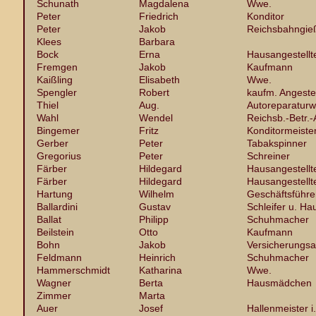
Schunath
Magdalena
Wwe.
Peter
Friedrich
Konditor
Peter
Jakob
Reichsbahngie
Klees
Barbara
Bock
Erna
Hausangestellt
Fremgen
Jakob
Kaufmann
Kaißling
Elisabeth
Wwe.
Spengler
Robert
kaufm. Angestel
Thiel
Aug.
Autoreparaturw
Wahl
Wendel
Reichsb.-Betr.-
Bingemer
Fritz
Konditormeiste
Gerber
Peter
Tabakspinner
Gregorius
Peter
Schreiner
Färber
Hildegard
Hausangestellt
Färber
Hildegard
Hausangestellt
Hartung
Wilhelm
Geschäftsführe
Ballardini
Gustav
Schleifer u. Ha
Ballat
Philipp
Schuhmacher
Beilstein
Otto
Kaufmann
Bohn
Jakob
Versicherungsa
Feldmann
Heinrich
Schuhmacher
Hammerschmidt
Katharina
Wwe.
Wagner
Berta
Hausmädchen
Zimmer
Marta
Auer
Josef
Hallenmeister i.