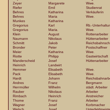
Zeyer
Margarete
Wwe.
Riefer
Emil
Studienrat
Behres
Katharina
Verkäuferin
Behres
Maria
Wwe.
Munkes
Katharina
Gregorius
Karl
Rb.-Unterhaltu
Gregorius
Maria.
Wwe.
Klein
August
Rottenarbeiter
Naumann
Nikolaus
Hüttenarbeiter
Schmitt
Jakob
Reichsbahnsch
Bronder
Peter
Postschaffner
Meier
Katharina
Wwe.
Riotte
Philipp
Gastwirtschaft
Manderscheid
Josef
Hüttenarbeiter
Heinrich
Landwirt
Hemmer
Elisabeth
Wwe.
Pack
Elisabeth
Wwe.
Hardt
Johann
Reichsbahnarbe
Andres
Franz
Bergmann
Herrmüller
Wilhelm
städt. Arbeiter
Rauber
Nikolaus
Arbeiter
Rimbach
Heinrich
Anstreicher
Thome
Franz
Arbeiter
Wagner
Josef
Korbmacher
Welsch
Josef
Unterfeldmeist