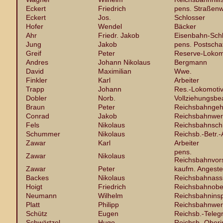
Eckert
Friedrich
pens. Straßenw
Eckert
Jos.
Schlosser
Hofer
Wendel
Bäcker
Ahr
Friedr. Jakob
Eisenbahn-Sch
Jung
Jakob
pens. Postscha
Greif
Peter
Reserve-Lokomo
Andres
Johann Nikolaus
Bergmann
David
Maximilian
Wwe.
Finkler
Karl
Arbeiter
Trapp
Johann
Res.-Lokomotiv
Dobler
Norb.
Vollziehungsbe
Braun
Peter
Reichsbahngehi
Conrad
Jakob
Reichsbahnwer
Fels
Nikolaus
Reichsbahnsch
Schummer
Nikolaus
Reichsb.-Betr.-
Zawar
Karl
Arbeiter
pens.
Zawar
Nikolaus
Reichsbahnvor
Zawar
Peter
kaufm. Angestel
Backes
Nikolaus
Reichsbahnassi
Hoigt
Friedrich
Reichsbahnobe
Neumann
Wilhelm
Reichsbahninsp
Platt
Philipp
Reichsbahnwer
Schütz
Eugen
Reichsb.-Teleg
Schwärtzel
Hugo
Reichsb.-Oberi