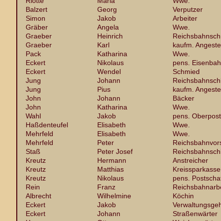
Riotte
Maria
Wwe.
Balzert
Georg
Verputzer
Simon
Jakob
Arbeiter
Gräber
Angela
Wwe.
Graeber
Heinrich
Reichsbahnsch
Graeber
Karl
kaufm. Angestel
Pack
Katharina
Wwe.
Eckert
Nikolaus
pens. Eisenbah
Eckert
Wendel
Schmied
Jung
Johann
Reichsbahnsch
Jung
Pius
kaufm. Angestel
John
Johann
Bäcker
John
Katharina
Wwe.
Wahl
Jakob
pens. Oberpost
Haßdenteufel
Elisabeth
Wwe.
Mehrfeld
Elisabeth
Wwe.
Mehrfeld
Peter
Reichsbahnvor
Staß
Peter Josef
Reichsbahnsch
Kreutz
Hermann
Anstreicher
Kreutz
Matthias
Kreissparkasse
Kreutz
Nikolaus
pens. Postscha
Rein
Franz
Reichsbahnarbe
Albrecht
Wilhelmine
Köchin
Eckert
Jakob
Verwaltungsgeh
Eckert
Johann
Straßenwärter