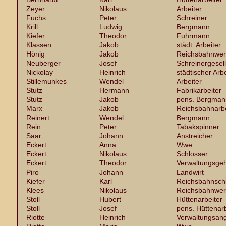
Zeyer
Nikolaus
Arbeiter
Fuchs
Peter
Schreiner
Krill
Ludwig
Bergmann
Kiefer
Theodor
Fuhrmann
Klassen
Jakob
städt. Arbeiter
Hönig
Jakob
Reichsbahnwer
Neuberger
Josef
Schreinergesel
Nickolay
Heinrich
städtischer Arbe
Stillemunkes
Wendel
Arbeiter
Stutz
Hermann
Fabrikarbeiter
Stutz
Jakob
pens. Bergman
Marx
Jakob
Reichsbahnarbe
Reinert
Wendel
Bergmann
Rein
Peter
Tabakspinner
Saar
Johann
Anstreicher
Eckert
Anna
Wwe.
Eckert
Nikolaus
Schlosser
Eckert
Theodor
Verwaltungsgeh
Piro
Johann
Landwirt
Kiefer
Karl
Reichsbahnsch
Klees
Nikolaus
Reichsbahnwer
Stoll
Hubert
Hüttenarbeiter
Stoll
Josef
pens. Hüttenarb
Riotte
Heinrich
Verwaltungsang