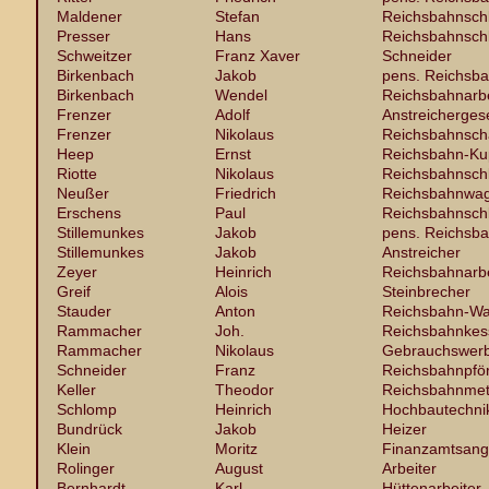
Maldener
Stefan
Reichsbahnsch
Presser
Hans
Reichsbahnsch
Schweitzer
Franz Xaver
Schneider
Birkenbach
Jakob
pens. Reichsba
Birkenbach
Wendel
Reichsbahnarbe
Frenzer
Adolf
Anstreichergese
Frenzer
Nikolaus
Reichsbahnsch
Heep
Ernst
Reichsbahn-Ku
Riotte
Nikolaus
Reichsbahnsch
Neußer
Friedrich
Reichsbahnwag
Erschens
Paul
Reichsbahnsch
Stillemunkes
Jakob
pens. Reichsba
Stillemunkes
Jakob
Anstreicher
Zeyer
Heinrich
Reichsbahnarbe
Greif
Alois
Steinbrecher
Stauder
Anton
Reichsbahn-Wa
Rammacher
Joh.
Reichsbahnkes
Rammacher
Nikolaus
Gebrauchswer
Schneider
Franz
Reichsbahnpför
Keller
Theodor
Reichsbahnmet
Schlomp
Heinrich
Hochbautechni
Bundrück
Jakob
Heizer
Klein
Moritz
Finanzamtsange
Rolinger
August
Arbeiter
Bernhardt
Karl
Hüttenarbeiter