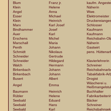
Blum
Franz jr.
kaufm. Angestel
Klein
Helene
Näherin
Angel
Anna
Wwe.
Esser
Michael
Elektromeister
Klein
Heinrich
Druckereiangest
Marx
Karl Josef
Schlosser
Bindhammer
Josef
Kaufmann
Auer
Karl
Kaufmann
Erschens
Michel
Reichsbahn-Ob
Marschall
Maria
Näherin
Penth
Johann
Gastwirt
Schmidt
Nikolaus
pens. Hüttenarb
Schneider
Gertrude
Schneider
Hildegard
Klavierlehrerin
Walch
Hermann
Schreiner
Birkenbach
Johann
Reichsbahnarbe
Birkenbach
Johann
Tabakfabrik-Arb
Busert
Albert
Drogist
Wäscherei u.
Angel
Emma
Heißmangelstu
Baumann
Heinrich
Buchhalter
Rübler
Helene
Fabrikarbeiteri
Seebald
Eduard
Bäcker
Seebald
Hans
Schreiner
Seebald
Karl
Reichsbahnsek