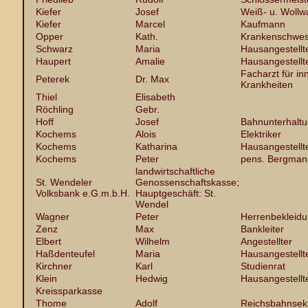
Kiefer
Josef
Weiß- u. Wollw
Kiefer
Marcel
Kaufmann
Opper
Kath.
Krankenschwes
Schwarz
Maria
Hausangestellt
Haupert
Amalie
Hausangestellt
Facharzt für in
Peterek
Dr. Max
Krankheiten
Thiel
Elisabeth
Röchling
Gebr.
Hoff
Josef
Bahnunterhaltu
Kochems
Alois
Elektriker
Kochems
Katharina
Hausangestellt
Kochems
Peter
pens. Bergman
landwirtschaftliche
St. Wendeler
Genossenschaftskasse;
Volksbank e.G.m.b.H.
Hauptgeschäft: St.
Wendel
Wagner
Peter
Herrenbekleid
Zenz
Max
Bankleiter
Elbert
Wilhelm
Angestellter
Haßdenteufel
Maria
Hausangestellt
Kirchner
Karl
Studienrat
Klein
Hedwig
Hausangestellt
Kreissparkasse
Thome
Adolf
Reichsbahnsek