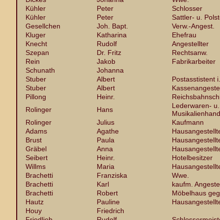
Kühler
Peter
Schlosser
Kühler
Peter
Sattler- u. Pols
Gesellchen
Joh. Bapt.
Verw.-Angest.
Kluger
Katharina
Ehefrau
Knecht
Rudolf
Angestellter
Szepan
Dr. Fritz
Rechtsanw.
Rein
Jakob
Fabrikarbeiter
Schunath
Johanna
Stuber
Albert
Postasstistent i
Stuber
Albert
Kassenangestel
Pillong
Heinr.
Reichsbahnsch
Lederwaren- u.
Rolinger
Hans
Musikalienhand
Rolinger
Julius
Kaufmann
Adams
Agathe
Hausangestellt
Brust
Paula
Hausangestellt
Gräbel
Anna
Hausangestellt
Seibert
Heinr.
Hotelbesitzer
Willms
Maria
Hausangestellt
Brachetti
Franziska
Wwe.
Brachetti
Karl
kaufm. Angestel
Brachetti
Robert
Möbelhaus geg
Hautz
Pauline
Hausangestellt
Houy
Friedrich
Friedlieb
Rudolf
Schlossermeist