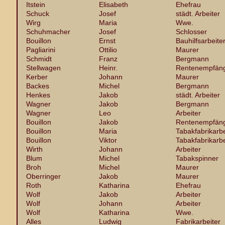
Itstein
Elisabeth
Ehefrau
Schuck
Josef
städt. Arbeiter
Wirg
Maria
Wwe.
Schuhmacher
Josef
Schlosser
Bouillon
Ernst
Bauhilfsarbeite
Pagliarini
Ottilio
Maurer
Schmidt
Franz
Bergmann
Stellwagen
Heinr.
Rentenempfän
Kerber
Johann
Maurer
Backes
Michel
Bergmann
Henkes
Jakob
städt. Arbeiter
Wagner
Jakob
Bergmann
Wagner
Leo
Arbeiter
Bouillon
Jakob
Rentenempfän
Bouillon
Maria
Tabakfabrikarbe
Bouillon
Viktor
Tabakfabrikarbe
Wirth
Johann
Arbeiter
Blum
Michel
Tabakspinner
Broh
Michel
Maurer
Oberringer
Jakob
Maurer
Roth
Katharina
Ehefrau
Wolf
Jakob
Arbeiter
Wolf
Johann
Arbeiter
Wolf
Katharina
Wwe.
Alles
Ludwig
Fabrikarbeiter