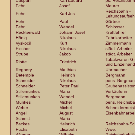
Caspari
Karl Eduard
ps. Reichsbahn
Fehr
Josef
Maurer
Reichsbahn -
Fehr
Karl Jos.
Leitungsaufseh
Fehr
Paul
Gärtner
Fehr
Wendel
Schlosser
Recktenwald
Johann Josef
Kraftfahrer
Hönig
Nikolaus
Fabrikarbeiter
Vyskocil
Kurt
Zimmermann
Fischer
Nikolaus
städt. Arbeiter
Strube
Jakob
städt. Arbeiter
Tabakwaren-G
Riotte
Friedrich
und Einzelhand
Regnery
Matthias
Uhrmacher
Detemple
Heinrich
Bergmann
Schneider
Nikolaus
pens. Bergman
Schneider
Peter Paul
Grubenassisten
Stillemunkes
Maria
Verkäuferin
Stillemunkes
Wendel
Bergmann
Munkes
Michel
pens. Reichsba
Weber
Michel
Schneidermeist
Angel
August
Eisenbahnarbei
Schmitt
Maria
Backes
Heinrich
Reichsbahn-Sc
Fuchs
Elisabeth
Wwe.
Wagner
Wilhelm
Reichsbahnhilf