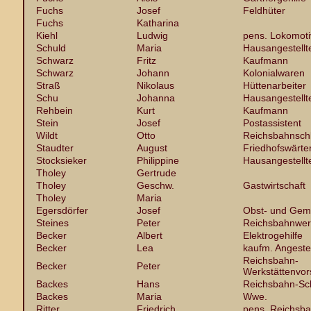
Fuchs
Josef
Feldhüter
Fuchs
Katharina
Kiehl
Ludwig
pens. Lokomoti
Schuld
Maria
Hausangestellt
Schwarz
Fritz
Kaufmann
Schwarz
Johann
Kolonialwaren
Straß
Nikolaus
Hüttenarbeiter
Schu
Johanna
Hausangestellt
Rehbein
Kurt
Kaufmann
Stein
Josef
Postassistent
Wildt
Otto
Reichsbahnsch
Staudter
August
Friedhofswärte
Stocksieker
Philippine
Hausangestellt
Tholey
Gertrude
Tholey
Geschw.
Gastwirtschaft
Tholey
Maria
Egersdörfer
Josef
Obst- und Gem
Steines
Peter
Reichsbahnwerk
Becker
Albert
Elektrogehilfe
Becker
Lea
kaufm. Angestel
Reichsbahn-
Becker
Peter
Werkstättenvor
Backes
Hans
Reichsbahn-Sc
Backes
Maria
Wwe.
Ritter
Friedrich
pens. Reichsba