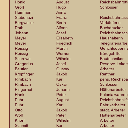
Hönig
August
Reichsbahnrott
Groß
Hugo
Schlosser
Hammen
Anna
Stubenazi
Franz
Reichsbahnassi
Bergweiler
Berta
Verkäuferin
Roth
Alfons
Buchdrucker
Johann
Josef
Reichsbahnsch
Meyer
Elisabeth
Haushälterin
Meyer
Friedrich
Telegrafenarbei
Reissig
Martin
Gerichtsoberin
Reissig
Werner
Bürogehilfe
Schrewe
Wilhelm
Bautechniker
Gregorius
Josef
Reserve-Lokomo
Beutler
Gustav
Arbeiter
Kropfinger
Jakob
Rentner
Rimbach
Karl
pens. Reichsba
Rimbach
Oskar
Schlosser
Fingerhut
Johann
Hüttenarbeiter
Hank
Peter
Kolonialwaren
Fuhr
August
Reichsbahnhilfs
Fuhr
Karl
Fabrikarbeiter
Otto
Jakob
städt. Arbeiter
Wolf
Peter
Hüttenarbeiter
Knorr
Wilhelm
Arbeiter
Schmitt
Karl
Arbeiter