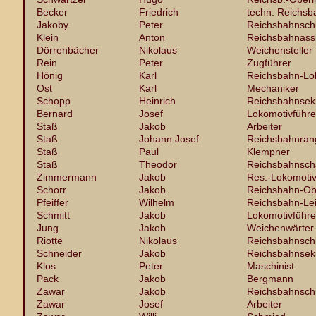
Becker
Friedrich
techn. Reichsb
Jakoby
Peter
Reichsbahnsch
Klein
Anton
Reichsbahnassi
Dörrenbächer
Nikolaus
Weichensteller
Rein
Peter
Zugführer
Hönig
Karl
Reichsbahn-Lo
Ost
Karl
Mechaniker
Schopp
Heinrich
Reichsbahnsek
Bernard
Josef
Lokomotivführe
Staß
Jakob
Arbeiter
Staß
Johann Josef
Reichsbahnrang
Staß
Paul
Klempner
Staß
Theodor
Reichsbahnsch
Zimmermann
Jakob
Res.-Lokomotiv
Schorr
Jakob
Reichsbahn-Ob
Pfeiffer
Wilhelm
Reichsbahn-Le
Schmitt
Jakob
Lokomotivführe
Jung
Jakob
Weichenwärter
Riotte
Nikolaus
Reichsbahnsch
Schneider
Jakob
Reichsbahnsek
Klos
Peter
Maschinist
Pack
Jakob
Bergmann
Zawar
Jakob
Reichsbahnsch
Zawar
Josef
Arbeiter