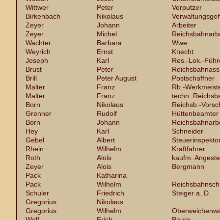
Wittwer
Peter
Verputzer
Birkenbach
Nikolaus
Verwaltungsgeh
Zeyer
Johann
Arbeiter
Zeyer
Michel
Reichsbahnarbe
Wachter
Barbara
Wwe.
Weyrich
Ernst
Knecht
Joseph
Karl
Res.-Lok.-Führ
Brust
Peter
Reichsbahnassi
Brill
Peter August
Postschaffner
Malter
Franz
Rb.-Werkmeiste
Malter
Franz
techn. Reichsb
Born
Nikolaus
Reichsb.-Vorsc
Grenner
Rudolf
Hüttenbeamter i
Born
Johann
Reichsbahnarbe
Hey
Karl
Schneider
Gebel
Albert
Steuerinspekto
Rhein
Wilhelm
Kraftfahrer
Roth
Alois
kaufm. Angestel
Zeyer
Alois
Bergmann
Pack
Katharina
Pack
Wilhelm
Reichsbahnsch
Schuler
Friedrich
Steiger a. D.
Gregorius
Nikolaus
Gregorius
Wilhelm
Oberweichenwä
Wolf
Erich
Bauer