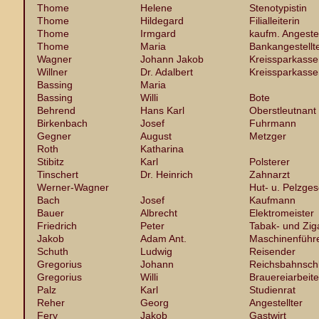
Thome
Helene
Stenotypistin
Thome
Hildegard
Filialleiterin
Thome
Irmgard
kaufm. Angestel
Thome
Maria
Bankangestellt
Wagner
Johann Jakob
Kreissparkasse
Willner
Dr. Adalbert
Kreissparkasse
Bassing
Maria
Bassing
Willi
Bote
Behrend
Hans Karl
Oberstleutnant
Birkenbach
Josef
Fuhrmann
Gegner
August
Metzger
Roth
Katharina
Stibitz
Karl
Polsterer
Tinschert
Dr. Heinrich
Zahnarzt
Werner-Wagner
Hut- u. Pelzges
Bach
Josef
Kaufmann
Bauer
Albrecht
Elektromeister
Friedrich
Peter
Tabak- und Zig
Jakob
Adam Ant.
Maschinenführ
Schuth
Ludwig
Reisender
Gregorius
Johann
Reichsbahnsch
Gregorius
Willi
Brauereiarbeite
Palz
Karl
Studienrat
Reher
Georg
Angestellter
Fery
Jakob
Gastwirt