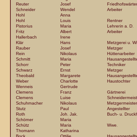
Reuter
Josef
Friedhofswärte
Schneider
Wendel
Arbeiter
Hohl
Anna
Hohl
Louis
Rentner
Pistorius
Maria
Lehrerin a. D.
Fritz
Albert
Arbeiter
Hallerbach
Irene
Klär
Hans
Metzgerei u. Wi
Rauber
Josef
Metzger
Rein
Nikolaus
Hüttenarbeiter
Schmitt
Maria
Hausangestellt
Schorr
Peter
Techniker
Schwarz
Ernst
Metzger
Theobald
Margarete
Hausangestellt
Weber
Charlotte
Haustochter
Wenneis
Gertrude
Clemens
Franz
Gärtnerei
Clemens
Luise
Schneidermeist
Schuhmacher
Nikolaus
Metzgermeiste
Stutz
Paul
Angestellter
Roth
Joh. Jak.
Buch- u. Druck
Schömer
Maria
Schütz
Maria
Wwe.
Thomann
Katharina
Bock
Ottilie
Hausangestellt