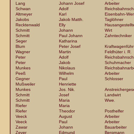
Lang
Johann Josef
Arbeiter
Schwan
Adolf
Reichsbahnsch
Altmeyer
Karl
Eisenbahn-Wer
Jakobs
Jakob Matth.
Taglöhner
Recktenwald
Elly
Hausangestellt
Schmitt
Johann
Wirt
Schmitt
Paul Johann
Zahntechniker
Seger
Katharina
Blum
Peter Josef
Kraftwagenführ
Wagner
Martin
Feldhüter i. R.
Peter
Adolf
Reichsbahnsch
Peter
Jakob
Schuhmacher
Munkes
Nikolaus
Reichsbahnarbe
Peeß
Wilhelm
Arbeiter
Gegner
Paul
Schlosser
Mußweiler
Henriette
Munkes
Jos. Nik.
Anstreichergese
Schmitt
Josef
Landwirt
Schmitt
Maria
Wwe.
Riefer
Maria
Riefer
Theodor
Posthelfer
Veeck
August
Arbeiter
Veeck
Paul
Arbeiter
Zawar
Johann
Bauarbeiter
Zeyer
Edmund
Bergmann