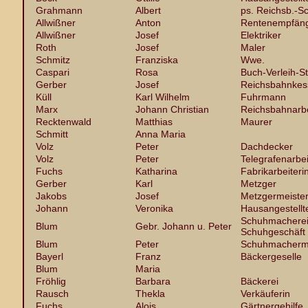
Grahmann
Albert
ps. Reichsb.-S
Allwißner
Anton
Rentenempfän
Allwißner
Josef
Elektriker
Roth
Josef
Maler
Schmitz
Franziska
Wwe.
Caspari
Rosa
Buch-Verleih-St
Gerber
Josef
Reichsbahnkes
Küll
Karl Wilhelm
Fuhrmann
Marx
Johann Christian
Reichsbahnarbe
Recktenwald
Matthias
Maurer
Schmitt
Anna Maria
Volz
Peter
Dachdecker
Volz
Peter
Telegrafenarbei
Fuchs
Katharina
Fabrikarbeiteri
Gerber
Karl
Metzger
Jakobs
Josef
Metzgermeiste
Johann
Veronika
Hausangestellt
Schuhmacherei
Blum
Gebr. Johann u. Peter
Schuhgeschäft
Blum
Peter
Schuhmacherme
Bayerl
Franz
Bäckergeselle
Blum
Maria
Fröhlig
Barbara
Bäckerei
Rausch
Thekla
Verkäuferin
Fuchs
Alois
Gärtnergehilfe