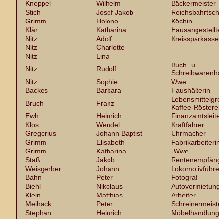
Kneppel
Wilhelm
Bäckermeister
Stich
Josef Jakob
Reichsbahrtsch
Grimm
Helene
Köchin
Klär
Katharina
Hausangestellt
Nitz
Adolf
Kreissparkasse
Nitz
Charlotte
Nitz
Lina
Buch- u.
Nitz
Rudolf
Schreibwarenh
Nitz
Sophie
Wwe.
Backes
Barbara
Haushälterin
Lebensmittelgr
Bruch
Franz
Kaffee-Röstere
Ewh
Heinrich
Finanzamtsleit
Klos
Wendel
Kraftfahrer
Gregorius
Johann Baptist
Uhrmacher
Grimm
Elisabeth
Fabrikarbeiteri
Grimm
Katharina
-Wwe.
Staß
Jakob
Rentenempfän
Weisgerber
Johann
Lokomotivführe
Bahn
Peter
Fotograf
Biehl
Nikolaus
Autovermietun
Klein
Matthias
Arbeiter
Meihack
Peter
Schreinermeist
Stephan
Heinrich
Möbelhandlung