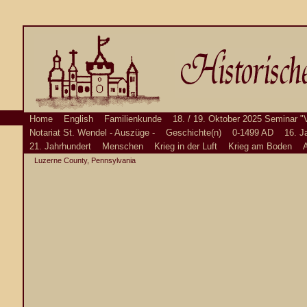
Home
English
Familienkunde
18. / 19. Oktober 2025 Seminar "
Notariat St. Wendel - Auszüge -
Geschichte(n)
0-1499 AD
16. J
21. Jahrhundert
Menschen
Krieg in der Luft
Krieg am Boden
A
Luzerne County, Pennsylvania