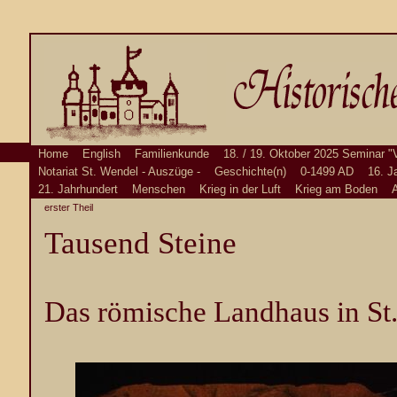
Home
English
Familienkunde
18. / 19. Oktober 2025 Seminar "
Notariat St. Wendel - Auszüge -
Geschichte(n)
0-1499 AD
16. J
21. Jahrhundert
Menschen
Krieg in der Luft
Krieg am Boden
A
erster Theil
Tausend Steine
Das römische Landhaus in St.