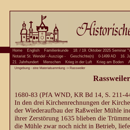
Home
English
Familienkunde
18. / 19. Oktober 2025 Seminar "
Notariat St. Wendel - Auszüge -
Geschichte(n)
0-1499 AD
16. J
21. Jahrhundert
Menschen
Krieg in der Luft
Krieg am Boden
A
Umgebung - eine Materialsammlung
-> Rassweiler
Rassweile
1680-83 (PfA WND, KR Bd 14, S. 211-4
In den drei Kirchenrechnungen der Kirche
der Wiederaufbau der Raßweiler Mühle in
ihrer Zerstörung 1635 blieben die Trümme
die Mühle zwar noch nicht in Betrieb, liefe