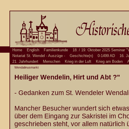
Home
English
Familienkunde
18. / 19. Oktober 2025 Seminar "
Notariat St. Wendel - Auszüge -
Geschichte(n)
0-1499 AD
16. J
21. Jahrhundert
Menschen
Krieg in der Luft
Krieg am Boden
A
Wendalinusmarkt
Heiliger Wendelin, Hirt und Abt ?"
- Gedanken zum St. Wendeler Wendali
Mancher Besucher wundert sich etwas 
über dem Eingang zur Sakristei im Cho
geschrieben steht, vor allem natürlich 