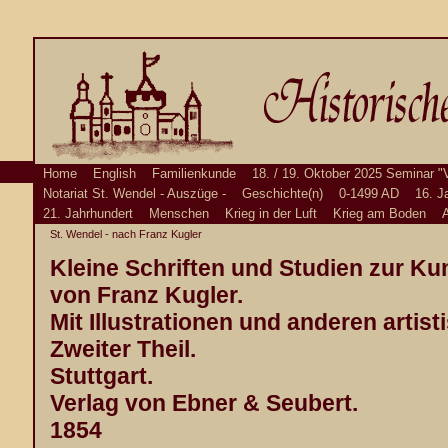
Home
English
Familienkunde
18. / 19. Oktober 2025 Seminar "
Notariat St. Wendel - Auszüge -
Geschichte(n)
0-1499 AD
16. J
21. Jahrhundert
Menschen
Krieg in der Luft
Krieg am Boden
A
St. Wendel - nach Franz Kugler
Kleine Schriften und Studien zur K
von Franz Kugler.
Mit Illustrationen und anderen artis
Zweiter Theil.
Stuttgart.
Verlag von Ebner & Seubert.
1854