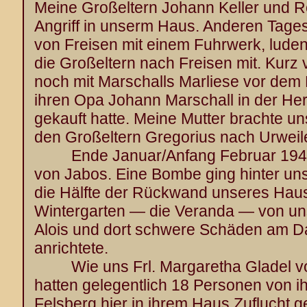
Meine Großeltern Johann Keller und R
Angriff in unserm Haus. Anderen Tag
von Freisen mit einem Fuhrwerk, lude
die Großeltern nach Freisen mit. Kurz 
noch mit Marschalls Marliese vor dem 
ihren Opa Johann Marschall in der Her
gekauft hatte. Meine Mutter brachte un
den Großeltern Gregorius nach Urweile
Ende Januar/Anfang Februar 1945 w
von Jabos. Eine Bombe ging hinter un
die Hälfte der Rückwand unseres Haus
Wintergarten — die Veranda — von u
Alois und dort schwere Schäden am 
anrichtete.
Wie uns Frl. Margaretha Gladel vo
hatten gelegentlich 18 Personen von i
Felsberg hier in ihrem Haus Zuflucht g