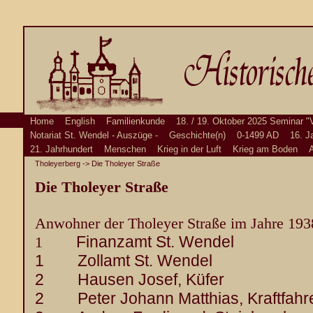
Home
English
Familienkunde
18. / 19. Oktober 2025 Seminar "
Notariat St. Wendel - Auszüge -
Geschichte(n)
0-1499 AD
16. J
21. Jahrhundert
Menschen
Krieg in der Luft
Krieg am Boden
A
Tholeyerberg
-> Die Tholeyer Straße
Die Tholeyer Straße
Anwohner der Tholeyer Straße im Jahre 193
Finanzamt St. Wendel
1
1 Zollamt St. Wendel
2 Hausen Josef, Küfer
2 Peter Johann Matthias, Kraftfahr