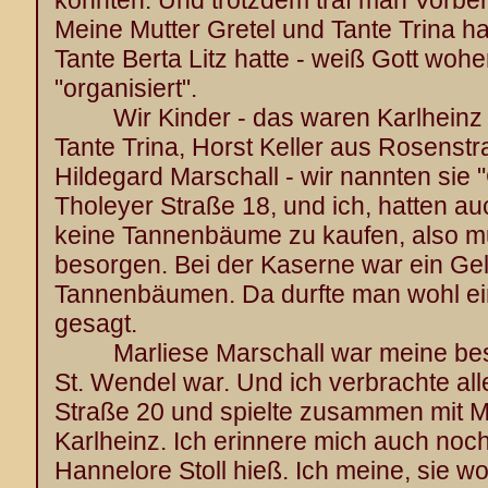
konnten. Und trotzdem traf man Vorber
Meine Mutter Gretel und Tante Trina 
Tante Berta Litz hatte - weiß Gott woh
"organisiert".
Wir Kinder - das waren Karlheinz E
Tante Trina, Horst Keller aus Rosenst
Hildegard Marschall - wir nannten sie 
Tholeyer Straße 18, und ich, hatten au
keine Tannenbäume zu kaufen, also m
besorgen. Bei der Kaserne war ein Gel
Tannenbäumen. Da durfte man wohl ein
gesagt.
Marliese Marschall war meine beste
St. Wendel war. Und ich verbrachte all
Straße 20 und spielte zusammen mit M
Karlheinz. Ich erinnere mich auch noc
Hannelore Stoll hieß. Ich meine, sie w