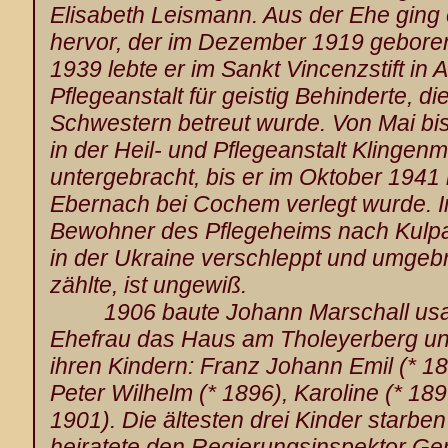
Elisabeth Leismann. Aus der Ehe gin
hervor, der im Dezember 1919 gebore
1939 lebte er im Sankt Vincenzstift in 
Pflegeanstalt für geistig Behinderte, 
Schwestern betreut wurde. Von Mai bi
in der Heil- und Pflegeanstalt Klingenm
untergebracht, bis er im Oktober 1941 
Ebernach bei Cochem verlegt wurde. 
Bewohner des Pflegeheims nach Kul
in der Ukraine verschleppt und umgeb
zählte, ist ungewiß.
1906 baute Johann Marschall usam
Ehefrau das Haus am Tholeyerberg un
ihren Kindern: Franz Johann Emil (* 18
Peter Wilhelm (* 1896), Karoline (* 1
1901). Die ältesten drei Kinder starben
heiratete den Regierungsinspektor G