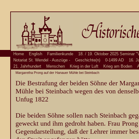
Home
English
Familienkunde
18. / 19. Oktober 2025 Seminar "
Notariat St. Wendel - Auszüge -
Geschichte(n)
0-1499 AD
16. J
21. Jahrhundert
Menschen
Krieg in der Luft
Krieg am Boden
A
Margaretha Prong auf der Hanauer Mühle bei Steinbach
Die Bestrafung der beiden Söhne der Margar
Mühle bei Steinbach wegen des von denselb
Unfug 1822
Die beiden Söhne sollen nach Steinbach geg
geweckt und ihm gedroht haben. Frau Prong 
Gegendarstellung, daß der Lehrer immer bes