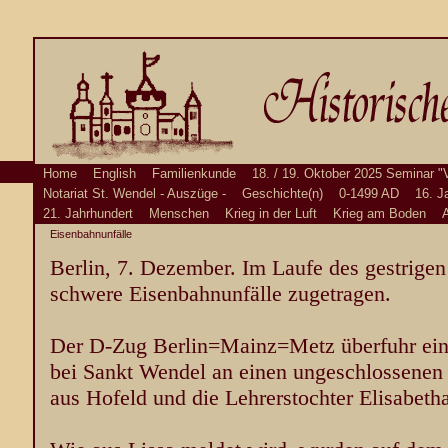
Home
English
Familienkunde
18. / 19. Oktober 2025 Seminar "
Notariat St. Wendel - Auszüge -
Geschichte(n)
0-1499 AD
16. J
21. Jahrhundert
Menschen
Krieg in der Luft
Krieg am Boden
A
Eisenbahnunfälle
Berlin, 7. Dezember. Im Laufe des gestrigen
schwere Eisenbahnunfälle zugetragen.
Der D-Zug Berlin=Mainz=Metz überfuhr ein
bei Sankt Wendel an einen ungeschlossenen
aus Hofeld und die Lehrerstochter Elisabeth