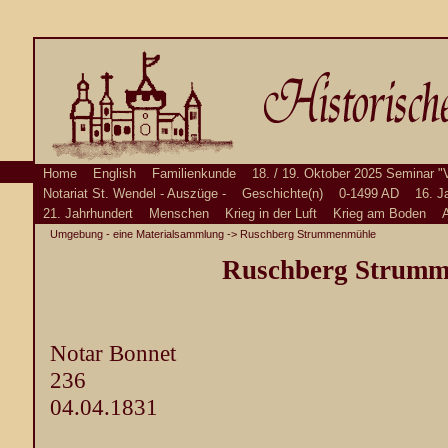
Home
English
Familienkunde
18. / 19. Oktober 2025 Seminar "
Notariat St. Wendel - Auszüge -
Geschichte(n)
0-1499 AD
16. J
21. Jahrhundert
Menschen
Krieg in der Luft
Krieg am Boden
A
Umgebung - eine Materialsammlung
-> Ruschberg Strummenmühle
Ruschberg Strum
Notar Bonnet
236
04.04.1831