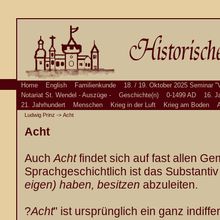
Home
English
Familienkunde
18. / 19. Oktober 2025 Seminar "
Notariat St. Wendel - Auszüge -
Geschichte(n)
0-1499 AD
16. J
21. Jahrhundert
Menschen
Krieg in der Luft
Krieg am Boden
A
Ludwig Prinz
-> Acht
Acht
Auch
Acht
findet sich auf fast allen G
Sprachgeschichtlich ist das Substanti
eigen) haben, besitzen
abzuleiten.
?
Acht
" ist ursprünglich ein ganz indif