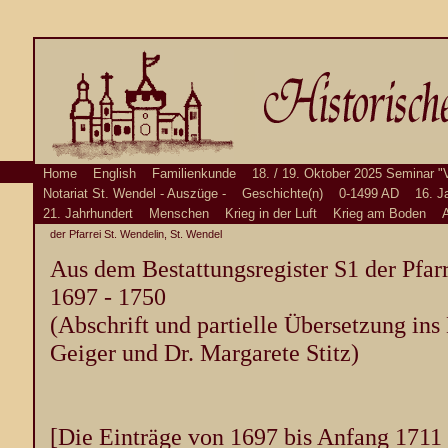
Home
English
Familienkunde
18. / 19. Oktober 2025 Seminar "
Notariat St. Wendel - Auszüge -
Geschichte(n)
0-1499 AD
16. J
21. Jahrhundert
Menschen
Krieg in der Luft
Krieg am Boden
A
der Pfarrei St. Wendelin, St. Wendel
Aus dem Bestattungsregister S1 der Pfar
1697 - 1750
(Abschrift und partielle Übersetzung in
Geiger und Dr. Margarete Stitz)
[Die Einträge von 1697 bis Anfang 1711 