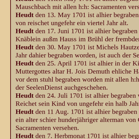
Mauschbach mit allen h:h: Sacramenten vers
Heudt
den 13. May 1701 ist alhier begrabe
von reischet ungefehr ein viertel Jahr alt.
Heudt
den 17. Juni 1701 ist alhier begrabe
Knäblein außm Hauss im Brühl der frembden 
Heudt
den 30. May 1701 ist Michels Hautz
Jahr dahier begraben worden, ist auch der S
Heudt
den 25. April 1701 ist alhier in der 
Muttergottes altar H. Jois Demuth ehliche
vor dem stuhl begraben worden mit allen h:h
der SeelenDienst auchgeschehen.
Heudt
den 24. Juli 1701 ist alhier begrabe
Reichet sein Kind von ungefehr ein halb Jah
Heudt
den 11 Aug. 1701 ist alhier begraben
ein alter schier hunderjähriger alterman von 
Sacramenten versehen.
Heudt
den 7. Herbmonat 1701 ist alhier be