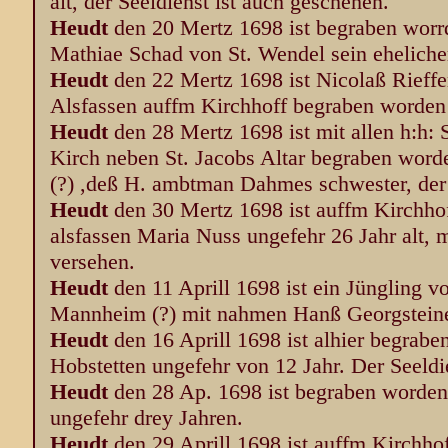
alt, der Seeldienst ist auch geschehen.
Heudt
den 20 Mertz 1698 ist begraben worr
Mathiae Schad von St. Wendel sein ehelich
Heudt
den 22 Mertz 1698 ist Nicolaß Rieff
Alsfassen auffm Kirchhoff begraben worden
Heudt
den 28 Mertz 1698 ist mit allen h:h:
Kirch neben St. Jacobs Altar begraben word
(?) ,deß H. ambtman Dahmes schwester, der 
Heudt
den 30 Mertz 1698 ist auffm Kirchho
alsfassen Maria Nuss ungefehr 26 Jahr alt, m
versehen.
Heudt
den 11 Aprill 1698 ist ein Jüngling v
Mannheim (?) mit nahmen Hanß Georgsteine
Heudt
den 16 Aprill 1698 ist alhier begra
Hobstetten ungefehr von 12 Jahr. Der Seeldi
Heudt
den 28 Ap. 1698 ist begraben worde
ungefehr drey Jahren.
Heudt
den 29 Aprill 1698 ist auffm Kirchhof