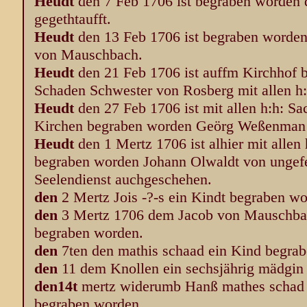
Heudt
den 7 Feb 1706 ist begraben worden 
gegethtaufft.
Heudt
den 13 Feb 1706 ist begraben worden
von Mauschbach.
Heudt
den 21 Feb 1706 ist auffm Kirchhof 
Schaden Schwester von Rosberg mit allen h
Heudt
den 27 Feb 1706 ist mit allen h:h: S
Kirchen begraben worden Geörg Weßenman vo
Heudt
den 1 Mertz 1706 ist alhier mit allen
begraben worden Johann Olwaldt von ungefeh
Seelendienst auchgeschehen.
den
2 Mertz Jois -?-s ein Kindt begraben wo
den
3 Mertz 1706 dem Jacob von Mauschbach
begraben worden.
den
7ten den mathis schaad ein Kind begra
den
11 dem Knollen ein sechsjährig mädgin
den14t
mertz widerumb Hanß mathes schad 
begraben worden