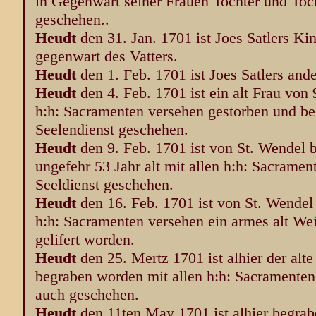
in Gegenwart seiner Frauen Tochter und Toch
geschehen..
Heudt
den 31. Jan. 1701 ist Joes Satlers K
gegenwart des Vatters.
Heudt
den 1. Feb. 1701 ist Joes Satlers an
Heudt
den 4. Feb. 1701 ist ein alt Frau von 
h:h: Sacramenten versehen gestorben und be
Seelendienst geschehen.
Heudt
den 9. Feb. 1701 ist von St. Wendel
ungefehr 53 Jahr alt mit allen h:h: Sacramen
Seeldienst geschehen.
Heudt
den 16. Feb. 1701 ist von St. Wendel
h:h: Sacramenten versehen ein armes alt Weib
gelifert worden.
Heudt
den 25. Mertz 1701 ist alhier der al
begraben worden mit allen h:h: Sacramenten
auch geschehen.
Heudt
den 11ten May 1701 ist alhier begra