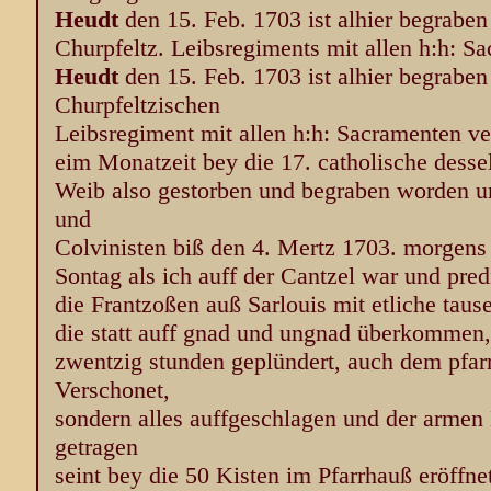
Heudt
den 15. Feb. 1703 ist alhier begrabe
Churpfeltz. Leibsregiments mit allen h:h: S
Heudt
den 15. Feb. 1703 ist alhier begraben
Churpfeltzischen
Leibsregiment mit allen h:h: Sacramenten ve
eim Monatzeit bey die 17. catholische dess
Weib also gestorben und begraben worden u
und
Colvinisten biß den 4. Mertz 1703. morgens 
Sontag als ich auff der Cantzel war und pr
die Frantzoßen auß Sarlouis mit etliche ta
die statt auff gnad und ungnad überkommen
zwentzig stunden geplündert, auch dem pfarr
Verschonet,
sondern alles auffgeschlagen und der arme
getragen
seint bey die 50 Kisten im Pfarrhauß eröffn