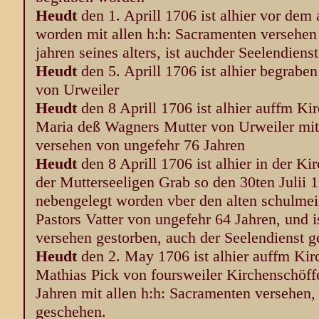
Heudt
den 1. Aprill 1706 ist alhier vor de
worden mit allen h:h: Sacramenten versehen
jahren seines alters, ist auchder Seelendiens
Heudt
den 5. Aprill 1706 ist alhier begrab
von Urweiler
Heudt
den 8 Aprill 1706 ist alhier auffm K
Maria deß Wagners Mutter von Urweiler mit
versehen von ungefehr 76 Jahren
Heudt
den 8 Aprill 1706 ist alhier in der Ki
der Mutterseeligen Grab so den 30ten Julii
nebengelegt worden vber den alten schulmei
Pastors Vatter von ungefehr 64 Jahren, und i
versehen gestorben, auch der Seelendienst g
Heudt
den 2. May 1706 ist alhier auffm Ki
Mathias Pick von foursweiler Kirchenschöf
Jahren mit allen h:h: Sacramenten versehen, 
geschehen.