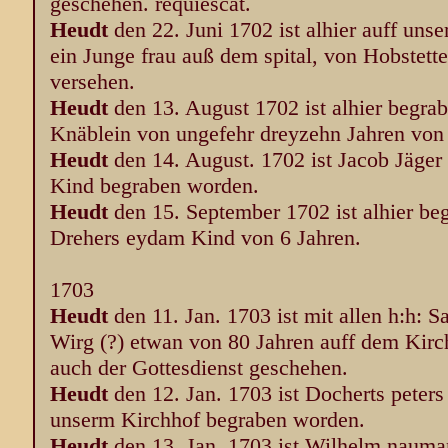
geschehen. requiescat.
Heudt
den 22. Juni 1702 ist alhier auff un
ein Junge frau auß dem spital, von Hobstett
versehen.
Heudt
den 13. August 1702 ist alhier begra
Knäblein von ungefehr dreyzehn Jahren von 
Heudt
den 14. August. 1702 ist Jacob Jäger
Kind begraben worden.
Heudt
den 15. September 1702 ist alhier be
Drehers eydam Kind von 6 Jahren.
1703
Heudt
den 11. Jan. 1703 ist mit allen h:h: 
Wirg (?) etwan von 80 Jahren auff dem Kirc
auch der Gottesdienst geschehen.
Heudt
den 12. Jan. 1703 ist Docherts peters
unserm Kirchhof begraben worden.
Heudt
den 13. Jan. 1703 ist Wilhelm nauma