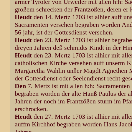
armer Tyroler von Urweiler mit allen h:h: S
großem schrecken der Frantzoßen, deren er 
Heudt
den 14. Mertz 1703 ist alhier auff un
Sacramenten versehen begraben worden And
56 jahr, ist der Gottesdienst versehen.
Heudt
den 23. Mertz 1703 ist alhier begrab
dreyen Jahren deß schmidts Kindt in der Hin
Heudt
den 23. Mertz 1703 ist alhier mit all
catholischen Kirche versehen auff unserm 
Margaretha Wahlin unßer Magdt Agnethen Mu
der Gottesdienst oder Seelendienst recht ges
Den
7. Mertz ist mit allen h:h: Sacramenten
begraben worden der alte Hanß Paulus der a
Jahren der noch im Frantzößen sturm im Pfa
erschrocken.
Heudt
den 27. Mertz 1703 ist alhier mit all
auffm Kirchhof begraben worden Hans Jacob
Jahren.