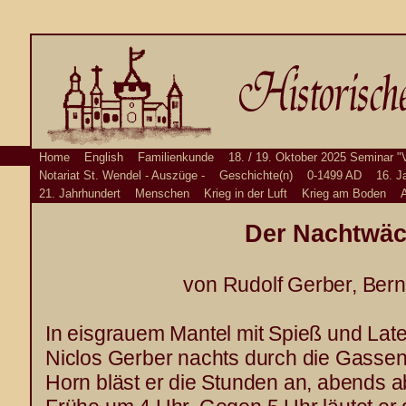
Home
English
Familienkunde
18. / 19. Oktober 2025 Seminar "
Notariat St. Wendel - Auszüge -
Geschichte(n)
0-1499 AD
16. J
21. Jahrhundert
Menschen
Krieg in der Luft
Krieg am Boden
A
Der Nachtwäc
von Rudolf Gerber, Ber
In eisgrauem Mantel mit Spieß und Late
Niclos Gerber nachts durch die Gassen
Horn bläst er die Stunden an, abends a