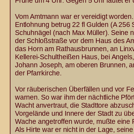
Frühe um 4 Uhr. Gegen 5 Uhr läutet er 
Vom Amtmann war er vereidigt worden. 
Entlohnung betrug 22 fl Gulden (A 256 
Schuhnägel (nach Max Müller). Seine n
der Schloßstraße vor dem Haus des Am
das Horn am Rathausbrunnen, an Linx
Kellerei-Schultheißen Haus, bei Angels
Johann Joseph, am oberen Brunnen, a
der Pfarrkirche.
Vor räuberischen Überfällen und vor Fe
warnen. So war ihm der nächtliche Pfört
Wacht anvertraut, die Stadttore abzusc
Vorgelände und Innere der Stadt zu üb
Wache angetroffen wurde, mußte eine F
Als Hirte war er nicht in der Lage, sein