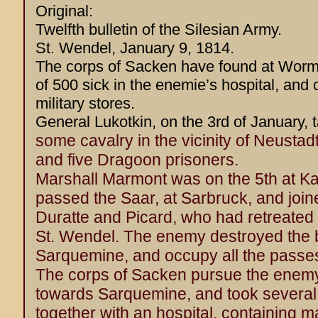
Original:
Twelfth bulletin of the Silesian Army.
St. Wendel, January 9, 1814.
The corps of Sacken have found at Worms
of 500 sick in the enemie’s hospital, and 
military stores.
General Lukotkin, on the 3rd of January, 
some cavalry in the vicinity of Neustadt,
and five Dragoon prisoners.
Marshall Marmont was on the 5th at Kai
passed the Saar, at Sarbruck, and join
Duratte and Picard, who had retreate
St. Wendel. The enemy destroyed the 
Sarquemine, and occupy all the passe
The corps of Sacken pursue the enemy
towards Sarquemine, and took several
together with an hospital, containing m