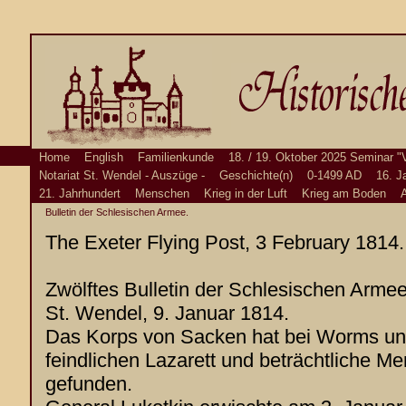
Home
English
Familienkunde
18. / 19. Oktober 2025 Seminar "
Notariat St. Wendel - Auszüge -
Geschichte(n)
0-1499 AD
16. J
21. Jahrhundert
Menschen
Krieg in der Luft
Krieg am Boden
A
Bulletin der Schlesischen Armee.
The Exeter Flying Post, 3 February 1814.
Zwölftes Bulletin der Schlesischen Armee
St. Wendel, 9. Januar 1814.
Das Korps von Sacken hat bei Worms und
feindlichen Lazarett und beträchtliche Me
gefunden.