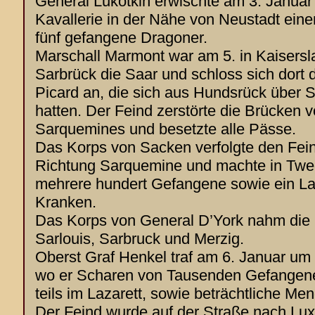
General Lukotkin erwischte am 3. Januar
Kavallerie in der Nähe von Neustadt eine
fünf gefangene Dragoner.
Marschall Marmont war am 5. in Kaisersla
Sarbrück die Saar und schloss sich dort
Picard an, die sich aus Hundsrück über
hatten. Der Feind zerstörte die Brücken 
Sarquemines und besetzte alle Pässe.
Das Korps von Sacken verfolgte den Fein
Richtung Sarquemine und machte in Twe
mehrere hundert Gefangene sowie ein Laz
Kranken.
Das Korps von General D’York nahm die
Sarlouis, Sarbruck und Merzig.
Oberst Graf Henkel traf am 6. Januar um 
wo er Scharen von Tausenden Gefangenen
teils im Lazarett, sowie beträchtliche Men
Der Feind wurde auf der Straße nach Lux