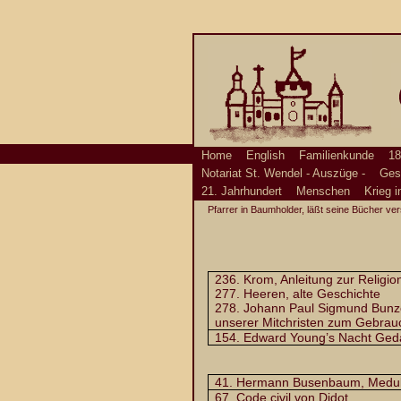
Home
English
Familienkunde
18
Notariat St. Wendel - Auszüge -
Ges
21. Jahrhundert
Menschen
Krieg i
Pfarrer in Baumholder, läßt seine Bücher ver
236. Krom, Anleitung zur Religi
277. Heeren, alte Geschichte
278. Johann Paul Sigmund Bunze
unserer Mitchristen zum Gebrau
154. Edward Young’s Nacht Ged
41. Hermann Busenbaum, Medulla
67. Code civil von Didot