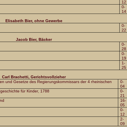
12
0-
14
Elisabeth Bier, ohne Gewerbe
0-
22
Jacob Bier, Bäcker
0-
28
0-
19
1-
25
Carl Brachetti, Gerichtsvollzieher
en und Gesetze des Regierungskommissars der 4 rheinischen
0-
04
rgeschichte für Kinder, 1788
0-
21
and
16-
05
0-
12
2-
09