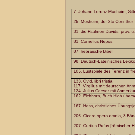
7. Johann Lorenz Mosheim, Sitte
25. Mosheim, der 2te Corinther B
31. die Psalmen Davids, prov. u. 
81. Cornelius Nepos
87. hebräische Bibel
98. Deutsch-Lateinisches Lexiko
105. Lustspiele des Terenz in f
133. Ovid, libri tristia
117. Virgilius mit deutschen A
124. Julius Caesar mit Anmerku
162. Eichhorn, Buch Hiob überse
167. Hess, christliches Übungsj
206. Cicero opera omnia, 3 Bä
207. Curtius Rufus [römischer Hi