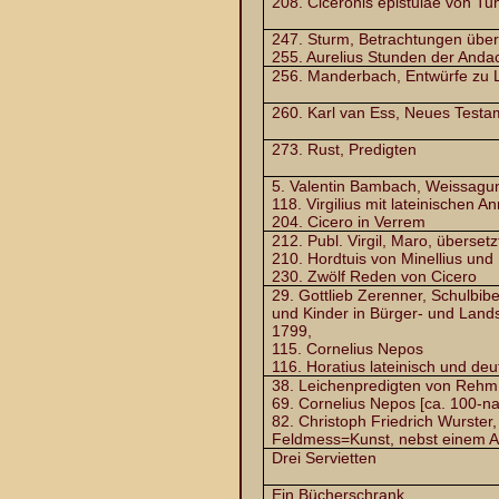
208. Ciceronis epistulae von Tun
247. Sturm, Betrachtungen über
255. Aurelius Stunden der Anda
256. Manderbach, Entwürfe zu 
260. Karl van Ess, Neues Testa
273. Rust, Predigten
5. Valentin Bambach, Weissagun
118. Virgilius mit lateinischen
204. Cicero in Verrem
212. Publ. Virgil, Maro, übersetz
210. Hordtuis von Minellius und
230. Zwölf Reden von Cicero
29. Gottlieb Zerenner, Schulbibe
und Kinder in Bürger- und Land
1799,
115. Cornelius Nepos
116. Horatius lateinisch und deu
38. Leichenpredigten von Rehm 
69. Cornelius Nepos [ca. 100-na
82. Christoph Friedrich Wurster,
Feldmess=Kunst, nebst einem A
Drei Servietten
Ein Bücherschrank