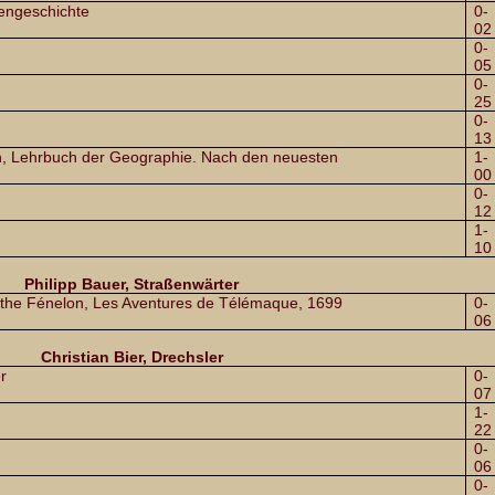
hengeschichte
0-
02
0-
05
0-
25
0-
13
, Lehrbuch der Geographie. Nach den neuesten
1-
00
0-
12
1-
10
Philipp Bauer, Straßenwärter
othe Fénelon, Les Aventures de Télémaque, 1699
0-
06
Christian Bier, Drechsler
r
0-
07
1-
22
0-
06
0-