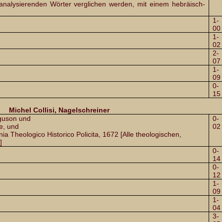
analysierenden Wörter verglichen werden, mit einem hebräisch-
1-
00
1-
02
2-
07
1-
09
0-
15
Michel Collisi, Nagelschreiner
rguson und
0-
e, und
02
a Theologico Historico Policita, 1672 [Alle theologischen,
]
0-
14
0-
12
1-
09
1-
04
3-