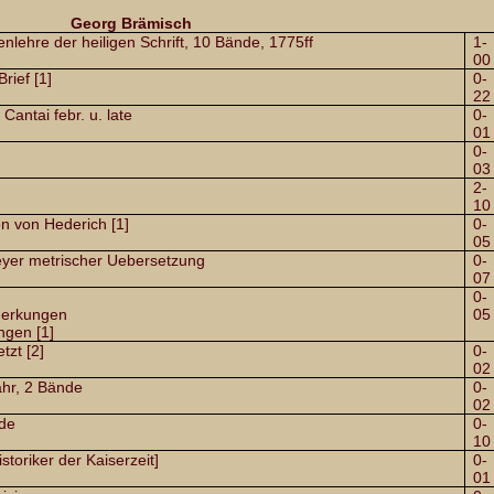
Georg Brämisch
nlehre der heiligen Schrift, 10 Bände, 1775ff
1-
00
rief [1]
0-
22
Cantai febr. u. late
0-
01
0-
03
2-
10
n von Hederich [1]
0-
05
reyer metrischer Uebersetzung
0-
07
0-
nmerkungen
05
ngen [1]
tzt [2]
0-
02
ahr, 2 Bände
0-
02
nde
0-
10
storiker der Kaiserzeit]
0-
01