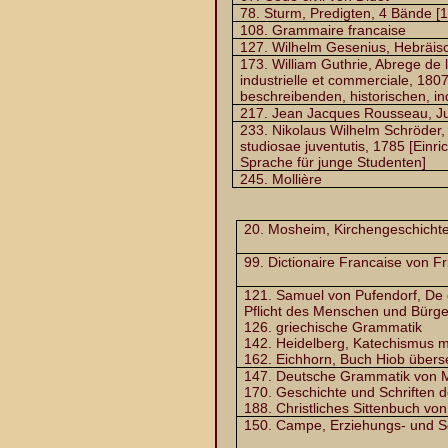
78. Sturm, Predigten, 4 Bände [1
108. Grammaire francaise
127. Wilhelm Gesenius, Hebräi
173. William Guthrie, Abrege de l
industrielle et commerciale, 18
beschreibenden, historischen, i
217. Jean Jacques Rousseau, Ju
233. Nikolaus Wilhelm Schröder,
studiosae juventutis, 1785 [Einr
Sprache für junge Studenten]
245. Mollière
20. Mosheim, Kirchengeschicht
99. Dictionaire Francaise von Fr
121. Samuel von Pufendorf, De of
Pflicht des Menschen und Bürg
126. griechische Grammatik
142. Heidelberg, Katechismus mi
162. Eichhorn, Buch Hiob überse
147. Deutsche Grammatik von M
170. Geschichte und Schriften d
188. Christliches Sittenbuch vo
150. Campe, Erziehungs- und 