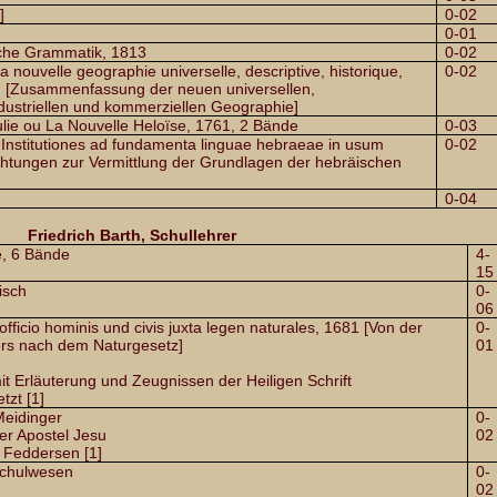
]
0-02
0-01
sche Grammatik, 1813
0-02
a nouvelle geographie universelle, descriptive, historique,
0-02
07 [Zusammenfassung der neuen universellen,
ndustriellen und kommerziellen Geographie]
lie ou La Nouvelle Heloïse, 1761, 2 Bände
0-03
 Institutiones ad fundamenta linguae hebraeae in usum
0-02
ichtungen zur Vermittlung der Grundlagen der hebräischen
0-04
Friedrich Barth, Schullehrer
e, 6 Bände
4-
15
isch
0-
06
ficio hominis und civis juxta legen naturales, 1681 [Von der
0-
ers nach dem Naturgesetz]
01
t Erläuterung und Zeugnissen der Heiligen Schrift
tzt [1]
eidinger
0-
er Apostel Jesu
02
n Feddersen [1]
Schulwesen
0-
02