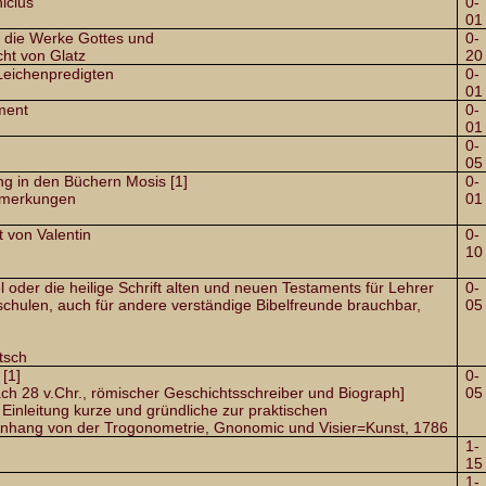
icius
0-
01
 die Werke Gottes und
0-
cht von Glatz
20
Leichenpredigten
0-
01
ment
0-
01
0-
05
g in den Büchern Mosis [1]
0-
 Anmerkungen
01
t von Valentin
0-
10
l oder die heilige Schrift alten und neuen Testaments für Lehrer
0-
schulen, auch für andere verständige Bibelfreunde brauchbar,
05
tsch
[1]
0-
ch 28 v.Chr., römischer Geschichtsschreiber und Biograph]
05
 Einleitung kurze und gründliche zur praktischen
nhang von der Trogonometrie, Gnonomic und Visier=Kunst, 1786
1-
15
1-