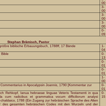
00
3-
00
3-
00
3-
00
0-
09
Stephan Brämisch, Pastor
 größre biblische Erbauungsbuch, 1788ff, 17 Bände
1-
04
 Bible
0-
13
0-
01
0-
01
1-
00
, Commentarius in Apocalypsin Joannis, 1790 [Kommentar zur
0-
01
ich Rehkopf, Ianua hebraeae linguae Veteris Testamenti in qua
0-
ula cum radicibus et grammatica vocum difficiliorum analysi
15
chaldaico, 1788 {Ein Zugang zur hebräischen Sprache des Alten
er des gesamten hebräischen Codes mit den Wurzeln und der