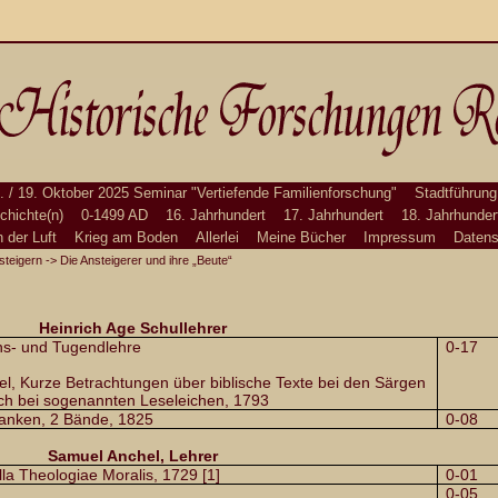
. / 19. Oktober 2025 Seminar "Vertiefende Familienforschung"
Stadtführung
chichte(n)
0-1499 AD
16. Jahrhundert
17. Jahrhundert
18. Jahrhunder
n der Luft
Krieg am Boden
Allerlei
Meine Bücher
Impressum
Datens
steigern
-> Die Ansteigerer und ihre „Beute“
Heinrich Age Schullehrer
ons- und Tugendlehre
0-17
l, Kurze Betrachtungen über biblische Texte bei den Särgen
ch bei sogenannten Leseleichen, 1793
anken, 2 Bände, 1825
0-08
Samuel Anchel, Lehrer
 Theologiae Moralis, 1729 [1]
0-01
0-05