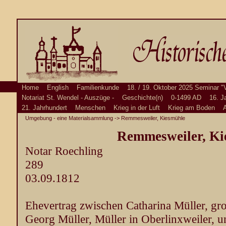
Home
English
Familienkunde
18. / 19. Oktober 2025 Seminar "
Notariat St. Wendel - Auszüge -
Geschichte(n)
0-1499 AD
16. J
21. Jahrhundert
Menschen
Krieg in der Luft
Krieg am Boden
A
Umgebung - eine Materialsammlung
-> Remmesweiler, Kiesmühle
Remmesweiler, Ki
Notar Roechling
289
03.09.1812
Ehevertrag zwischen Catharina Müller, gr
Georg Müller, Müller in Oberlinxweiler, u